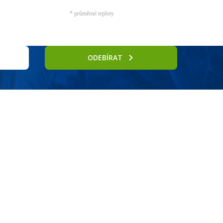
* průměrné teploty
ODEBÍRAT