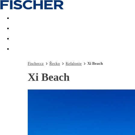
Akční nabídky
Last minute
First minute - Exotika a zim
Fischer.cz
Řecko
Kefalonie
Xi Beach
Xi Beach