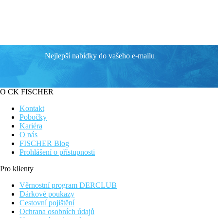
Nejlepší nabídky do vašeho e-mailu
O CK FISCHER
Kontakt
Pobočky
Kariéra
O nás
FISCHER Blog
Prohlášení o přístupnosti
Pro klienty
Věrnostní program DERCLUB
Dárkové poukazy
Cestovní pojištění
Ochrana osobních údajů