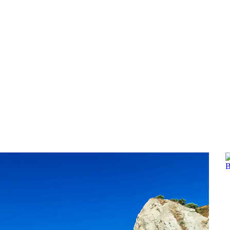
a u moře
Animační kluby
First minute – Léto 2027
Vě