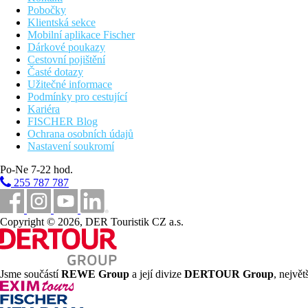
Pobočky
Klientská sekce
Mobilní aplikace Fischer
Dárkové poukazy
Cestovní pojištění
Časté dotazy
Užitečné informace
Podmínky pro cestující
Kariéra
FISCHER Blog
Ochrana osobních údajů
Nastavení soukromí
Po-Ne 7-22 hod.
255 787 787
Copyright © 2026, DER Touristik CZ a.s.
Jsme součástí
REWE Group
a její divize
DERTOUR Group
, nejvě