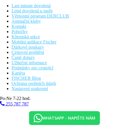
Dvoulůžkový pokoj, Superior, Swim-up, Sdílený
bazén:
sdílený bazén.
Last minute dovolená
Dvoulůžkový pokoj, Superior, Sea Front, Swim-up:
Letní dovolená u moře
sdílený bazén, přímý výhled na moře.
Věrnostní program DERCLUB
Bungalov, Superior:
moderní koupelna.
Animační kluby
Junior Suita, Výhled zahrada:
prostornější
Kontakt
Family Suita:
ložnice oddělená posuvnými dveřmi.
Pobočky
Family Suita, Swim-up, Sdílený bazén:
sdílený bazén,
Klientská sekce
ložnice oddělená posuvnými dveřmi.
Mobilní aplikace Fischer
Family Suita, 2 ložnice, Swim-up, Sdílený
Dárkové poukazy
bazén:
ložnice v patře, obývací pokoj v přízemí, místnosti
Cestovní pojištění
jsou oddělené dveřmi, z terasy přístup do sdíleného
Časté dotazy
bazénu
Užitečné informace
Suita, Swimp-up, Sdílený bazén:
oddělená ložnice a
Podmínky pro cestující
obytný prostor, sdílený bazén.
Kariéra
Suita, Sea Front, Sdílený bazén:
oddělená ložnice a
FISCHER Blog
obytný prostor, sdílený bazén, blíže k moři.
Ochrana osobních údajů
Vila, Soukromý bazén:
dvě oddělené ložnice a obývací
Nastavení soukromí
pokoj, privátní bazén
Po-Ne 7-22 hod.
Residence:
ložnice a obývací pokoj s malým
kuchyňským koutem.
255 787 787
Jednolůžkový pokoj
WHATSAPP - NAPIŠTE NÁM
Pláž
Písečná pláž u hotelu. Lehátka, slunečníky a osušky zdarma, bar