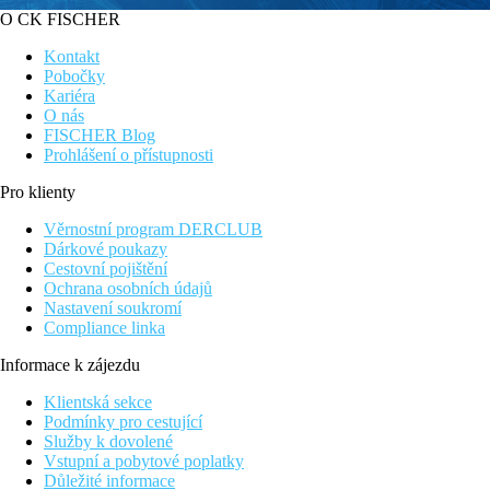
O CK FISCHER
Kontakt
Pobočky
Kariéra
O nás
FISCHER Blog
Prohlášení o přístupnosti
Pro klienty
Věrnostní program DERCLUB
Dárkové poukazy
Cestovní pojištění
Ochrana osobních údajů
Nastavení soukromí
Compliance linka
Informace k zájezdu
Klientská sekce
Podmínky pro cestující
Služby k dovolené
Vstupní a pobytové poplatky
Důležité informace