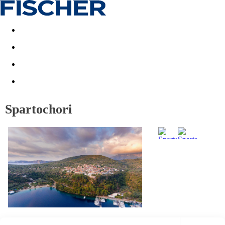
Akční nabídky
Last minute
First minute - Exotika a zim
Spartochori