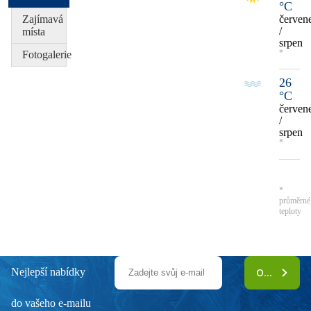
°C
Zajímavá
červen
/
místa
srpen
*
Fotogalerie
26
°C
červen
/
srpen
*
*
průměrné
teploty
Nejlepší nabídky
ODEBÍRAT
do vašeho e-mailu