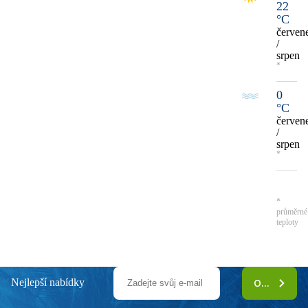
22
°C
červen
/
srpen
*
0
°C
červen
/
srpen
*
*
průměrné
teploty
Nejlepší nabídky
ODEBÍRAT