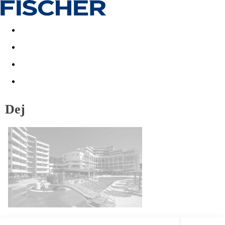
Akční nabídky
Last minute
First minute - Exotika a zim
Dej