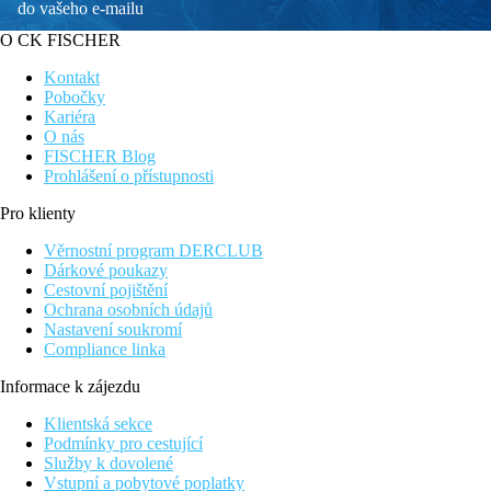
do vašeho e-mailu
O CK FISCHER
Kontakt
Pobočky
Kariéra
O nás
FISCHER Blog
Prohlášení o přístupnosti
Pro klienty
Věrnostní program DERCLUB
Dárkové poukazy
Cestovní pojištění
Ochrana osobních údajů
Nastavení soukromí
Compliance linka
Informace k zájezdu
Klientská sekce
Podmínky pro cestující
Služby k dovolené
Vstupní a pobytové poplatky