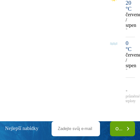
20
°C
červen
/
srpen
*
0
°C
červen
/
srpen
*
*
průměrné
teploty
Nejlepší nabídky
ODEBÍRAT