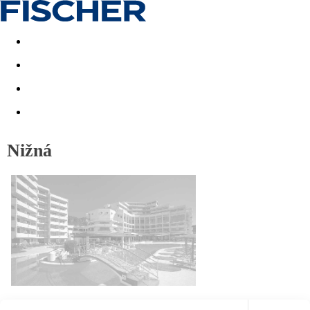
Akční nabídky
Last minute
First minute - Exotika a zim
Nižná