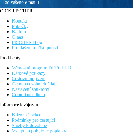
do vašeho e-mailu
O CK FISCHER
Kontakt
Pobočky
Kariéra
O nás
FISCHER Blog
Prohlášení o přístupnosti
Pro klienty
Věrnostní program DERCLUB
Dárkové poukazy
Cestovní pojištění
Ochrana osobních údajů
Nastavení soukromí
Compliance linka
Informace k zájezdu
Klientská sekce
Podmínky pro cestující
Služby k dovolené
Vstupní a pobytové poplatky