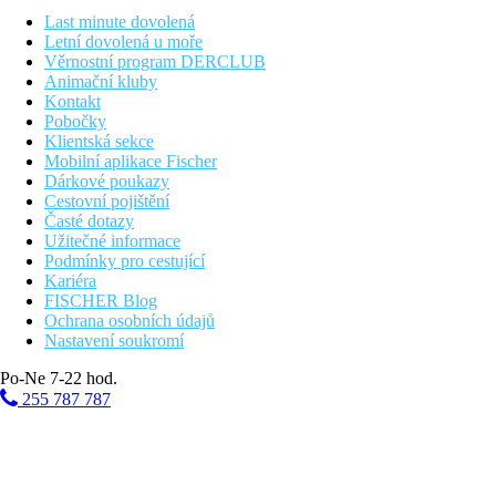
Vzdálenost k pláži
Last minute dovolená
Letní dovolená u moře
6 km
Věrnostní program DERCLUB
Golfové hřiště
Animační kluby
Kontakt
58 km
Pobočky
Vzdálenost od nejbližšího letiště
Klientská sekce
Mobilní aplikace Fischer
Pláž
Dárkové poukazy
Cestovní pojištění
Časté dotazy
Lehátka na pláži za poplatek
Užitečné informace
Slunečníky na pláži za poplatek
Podmínky pro cestující
Plážová dovolená
Kariéra
FISCHER Blog
Bazény
Ochrana osobních údajů
Nastavení soukromí
Dětský bazén
Bar u bazénu
Po-Ne 7-22 hod.
Lehátka u bazénu
255 787 787
Fotogalerie