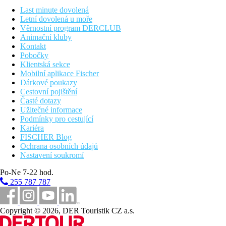
Last minute dovolená
Ventilátor
Letní dovolená u moře
Vlastní sociální zařízení s toaletou
Věrnostní program DERCLUB
Satelitní televize
Animační kluby
Telefon
Kontakt
Bezpečnostní schránka za poplatek
Pobočky
Wi-Fi připojení za poplatek
Klientská sekce
Balkón nebo terasa
Mobilní aplikace Fischer
Pokoje se uklízejí jednou za tři dny. Výměna ložního prádla a ru
Dárkové poukazy
Cestovní pojištění
Vzdálenosti
Časté dotazy
Užitečné informace
600 m
Podmínky pro cestující
Vzdálenost k pláži
Kariéra
FISCHER Blog
46 km
Ochrana osobních údajů
Vzdálenost od nejbližšího letiště
Nastavení soukromí
Pláž
Po-Ne 7-22 hod.
255 787 787
Plážová dovolená
Copyright © 2026, DER Touristik CZ a.s.
Bazény