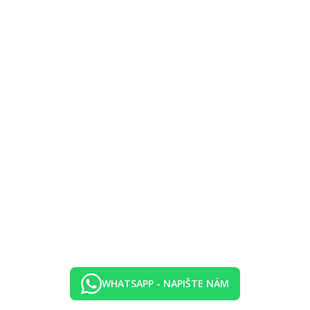
s možností vyhřívání/klimatizace, částečně krytý) a terasa s lehátky a 
ní lůžka, bi-termální a skotské sprchy, masáže, různé druhy procedur, sa
WHATSAPP - NAPIŠTE NÁM