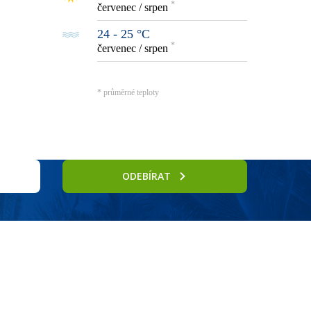
*
červenec / srpen
24 - 25 °C
*
červenec / srpen
* průměrné teploty
ODEBÍRAT