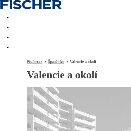
Akční nabídky
Last minute
First minute - Exotika a zim
Fischer.cz
Španělsko
Valencie a okolí
Valencie a okolí