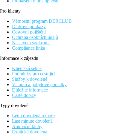
Prohlášení o přístupnosti
Pro klienty
Věrnostní program DERCLUB
Dárkové poukazy
Cestovní pojištění
Ochrana osobních údajů
Nastavení soukromí
Compliance linka
Informace k zájezdu
Klientská sekce
Podmínky pro cestující
Služby k dovolené
Vstupní a pobytové poplatky
Důležité informace
Časté dotazy
Typy dovolené
Letní dovolená u moře
Last minute dovolená
Animační kluby
Exotická dovolená