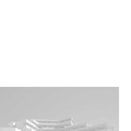
a u moře
Animační kluby
First minute – Léto 2027
Vě