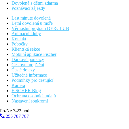
Dovolená s dětmi zdarma
Poznávací zájezdy
Last minute dovolená
Letní dovolená u moře
Věrnostní program DERCLUB
Animační kluby
Kontakt
Pobočky
Klientská sekce
Mobilní aplikace Fischer
Dárkové poukazy
Cestovní pojištění
Časté dotazy
Užitečné informace
Podmínky pro cestující
Kariéra
FISCHER Blog
Ochrana osobních údajů
Nastavení soukromí
Po-Ne 7-22 hod.
255 787 787