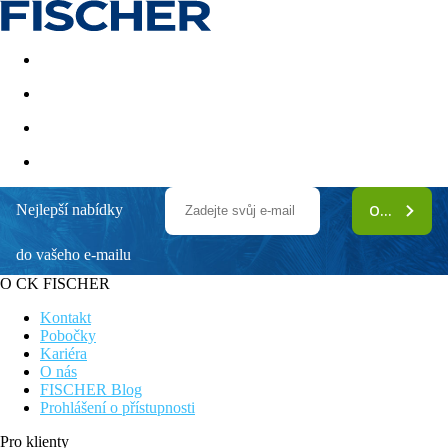
Akční nabídky
Last minute
First minute - Exotika a zim
Nejlepší nabídky
ODEBÍRAT
Rixos Park Belek
do vašeho e-mailu
Hotel přímo u pláže
Lehátka a slunečník na pláži zdarma
O CK FISCHER
Hotel v oblíbeném letovisku Belek
Hotel luxusního řetězce Rixos
Kontakt
Ultra All Inclusive - jídlo a pití 24 hodin denně
Pobočky
Kariéra
Poloha
O nás
Hotel v oblíbeném letovisku Belek, cca 35 km od letiště v
FISCHER Blog
Antalyi, nejbližší větší centrum 18 km od hotelu - Serik nebo 42
Prohlášení o přístupnosti
km - Antalya. Hotel se nachází cca 8 km od The Land of
Legends.
Pro klienty