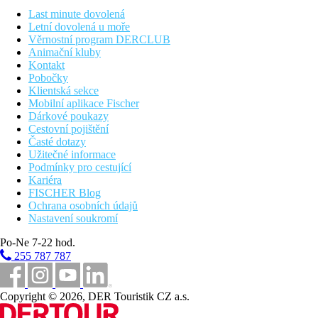
budově, balkon, cca 28 m2.
Last minute dovolená
Dvoulůžkový pokoj, Comfort:
ubytování v zahradě v
Letní dovolená u moře
orientální části, balkon nebo terasa, cca 28 m2.
Věrnostní program DERCLUB
Rodinný pokoj, Superior:
2 ložnice a obývací pokoj, 2
Animační kluby
koupelny, v orientální části, cca 90 m2.
Kontakt
Rodinný pokoj, Club:
2 oddělené místnosti, v zahradě v
Pobočky
orientální části, cca 44 m2.
Klientská sekce
Mobilní aplikace Fischer
Zábava
Dárkové poukazy
Zdarma:
Denní a večerní animační program, živá hudba.
Cestovní pojištění
Časté dotazy
Stravování
Užitečné informace
Ultra All Inclusive
Podmínky pro cestující
Snídaně, obědy a večeře formou bufetu
Kariéra
Svačina 24 hodin denně v People's Snack A la Carte
FISCHER Blog
restauraci
Ochrana osobních údajů
káva a zákusky (12:00-18:30)
Nastavení soukromí
alkoholické a nealkoholické nápoje místní výroby a
vybrané importované 24 hodin denně.
Po-Ne 7-22 hod.
časy jsou pouze orientační a mohou se změnit po
255 787 787
rozhodnutí hotelu
Pláž
Písečná pláž dlouhá 150 m přímo u hotelu, pláž je rozšířena o
Copyright © 2026, DER Touristik CZ a.s.
zelenou plochu, lehátka a slunečníky zdarma, bar u pláže v