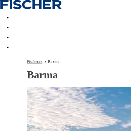
Akční nabídky
Last minute
First minute - Exotika a zim
Fischer.cz
Barma
Barma