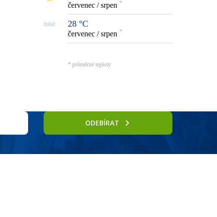
*
červenec / srpen
28 °C
*
červenec / srpen
* průměrné teploty
ODEBÍRAT