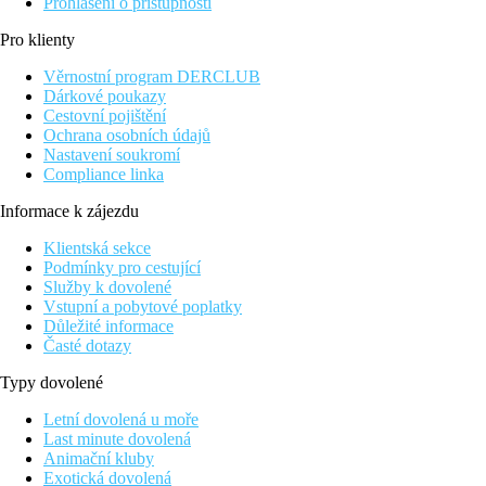
Prohlášení o přístupnosti
Pro klienty
Věrnostní program DERCLUB
Dárkové poukazy
Cestovní pojištění
Ochrana osobních údajů
Nastavení soukromí
Compliance linka
Informace k zájezdu
Klientská sekce
Podmínky pro cestující
Služby k dovolené
Vstupní a pobytové poplatky
Důležité informace
Časté dotazy
Typy dovolené
Letní dovolená u moře
Last minute dovolená
Animační kluby
Exotická dovolená