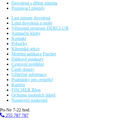
Dovolená s dětmi zdarma
Poznávací zájezdy
Last minute dovolená
Letní dovolená u moře
Věrnostní program DERCLUB
Animační kluby
Kontakt
Pobočky
Klientská sekce
Mobilní aplikace Fischer
Dárkové poukazy
Cestovní pojištění
Časté dotazy
Užitečné informace
Podmínky pro cestující
Kariéra
FISCHER Blog
Ochrana osobních údajů
Nastavení soukromí
Po-Ne 7-22 hod.
255 787 787