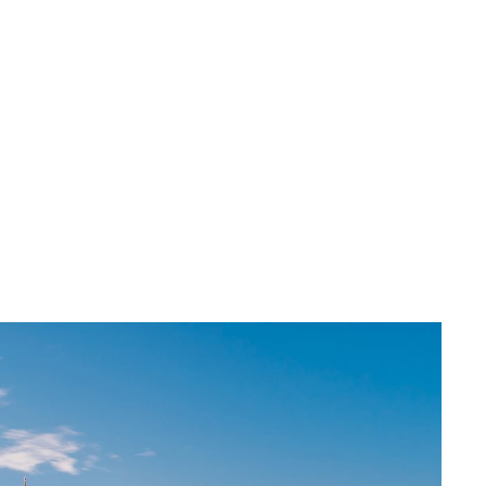
a u moře
Animační kluby
First minute – Léto 2027
Vě