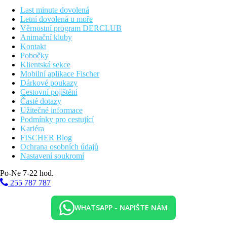
Last minute dovolená
Pláž
Letní dovolená u moře
Písečná pláž s pozvolným vstupem přímo u hotelu, slunečníky a
Věrnostní program DERCLUB
lehátka zdarma (dle dostupnosti). Místy kamenná plata.
Animační kluby
Kontakt
Stravování
Pobočky
All Inclusive
Klientská sekce
Snídaně formou bufetu 7:30–10:00, oběd formou bufetu
Mobilní aplikace Fischer
12:30–14:00, večeře formou bufetu 18:30–21:00
Dárkové poukazy
Lehké občerstvení
Cestovní pojištění
červen-srpen: 11:00-16:30
Časté dotazy
září: 10:00-12:00 a 15:00-17:00
Užitečné informace
Neomezené množství vybraných místních rozlévaných
Podmínky pro cestující
nealkoholických a alkoholických nápojů 10:00-23:00
Kariéra
Výše uvedené časy jsou určeny hotelem a mohou se změnit.
FISCHER Blog
Ochrana osobních údajů
Sportovní nabídka
Nastavení soukromí
Zdarma:
stolní tenis
Po-Ne 7-22 hod.
255 787 787
Za poplatek:
tenisový kurt
Sportovní aktivity probíhají v hotelu HVD Riviera Beach.
WHATSAPP - NAPIŠTE NÁM
Zábava