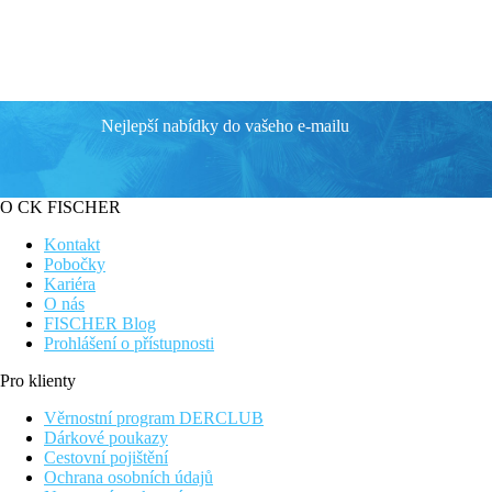
Nejlepší nabídky do vašeho e-mailu
O CK FISCHER
Kontakt
Pobočky
Kariéra
O nás
FISCHER Blog
Prohlášení o přístupnosti
Pro klienty
Věrnostní program DERCLUB
Dárkové poukazy
Cestovní pojištění
Ochrana osobních údajů