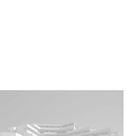
a u moře
Animační kluby
First minute – Léto 2027
Vě