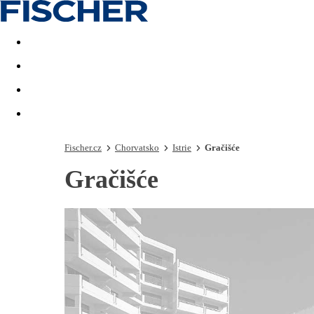
Akční nabídky
Last minute
First minute - Exotika a zim
Fischer.cz
Chorvatsko
Istrie
Gračišće
Gračišće