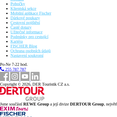
Pobočky
Klientská sekce
Mobilní aplikace Fischer
Dárkové poukazy
Cestovní pojištění
Časté dotazy
Užitečné informace
Podmínky pro cestující
Kariéra
FISCHER Blog
Ochrana osobních údajů
Nastavení soukromí
Po-Ne 7-22 hod.
255 787 787
Copyright © 2026, DER Touristik CZ a.s.
Jsme součástí
REWE Group
a její divize
DERTOUR Group
, nejvě