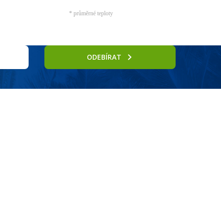
* průměrné teploty
ODEBÍRAT