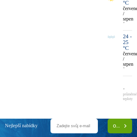
°C
červen
/
srpen
*
24 -
25
°C
červen
/
srpen
*
*
průměrné
teploty
Nejlepší nabídky
ODEBÍRAT