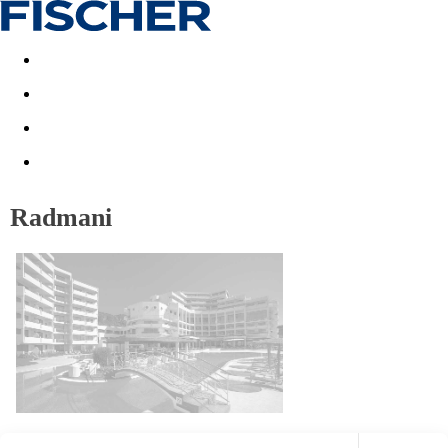
Akční nabídky
Last minute
First minute - Exotika a zim
Radmani