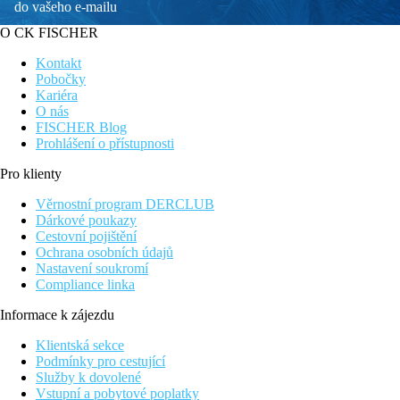
do vašeho e-mailu
O CK FISCHER
Kontakt
Pobočky
Kariéra
O nás
FISCHER Blog
Prohlášení o přístupnosti
Pro klienty
Věrnostní program DERCLUB
Dárkové poukazy
Cestovní pojištění
Ochrana osobních údajů
Nastavení soukromí
Compliance linka
Informace k zájezdu
Klientská sekce
Podmínky pro cestující
Služby k dovolené
Vstupní a pobytové poplatky