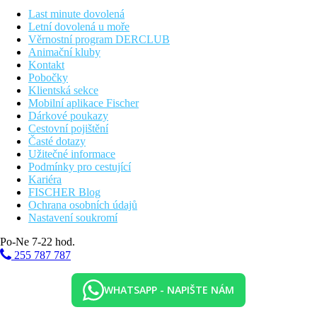
Last minute dovolená
Letní dovolená u moře
Věrnostní program DERCLUB
Animační kluby
Kontakt
Pobočky
Klientská sekce
Mobilní aplikace Fischer
Dárkové poukazy
Cestovní pojištění
Časté dotazy
Užitečné informace
Podmínky pro cestující
Kariéra
FISCHER Blog
Ochrana osobních údajů
Nastavení soukromí
Po-Ne 7-22 hod.
255 787 787
WHATSAPP - NAPIŠTE NÁM