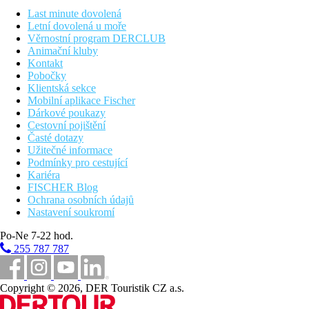
klimatizace, wi-fi připojení k internetu, TV, mikrovlnná trouba nebo
Last minute dovolená
trouba, myčka nádobí
Letní dovolená u moře
Věrnostní program DERCLUB
důležité upozornění
Animační kluby
Kontakt
platby kartou až od částky 15 EUR
Pobočky
Klientská sekce
na vyžádání
Mobilní aplikace Fischer
Dárkové poukazy
trajektová doprava
- slevový kód pro naše klienty; platí zde pravidlo:
Cestovní pojištění
včasné zakoupení = nižší cena
Časté dotazy
Užitečné informace
Vzdálenosti
Podmínky pro cestující
Kariéra
1120 km
FISCHER Blog
Praha
Ochrana osobních údajů
Nastavení soukromí
1060 km
Brno
Po-Ne 7-22 hod.
255 787 787
1000 km
Bratislava
Copyright © 2026, DER Touristik CZ a.s.
Fotogalerie