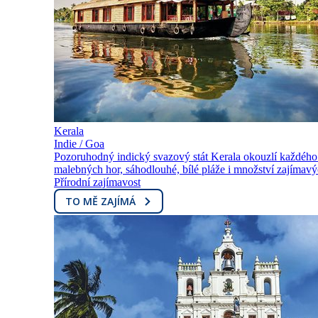
Kerala
Indie / Goa
Pozoruhodný indický svazový stát Kerala okouzlí každého 
malebných hor, sáhodlouhé, bílé pláže i množství zajímavýc
Přírodní zajímavost
TO MĚ ZAJÍMÁ