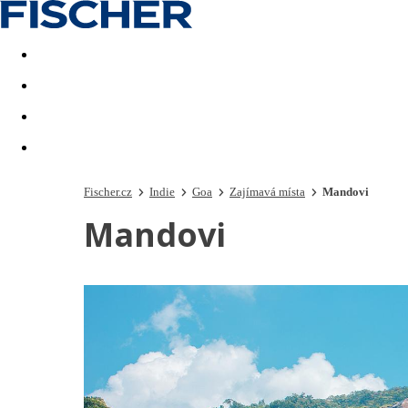
Akční nabídky
Last minute
First minute - Exotika a zim
Fischer.cz
Indie
Goa
Zajímavá místa
Mandovi
Mandovi