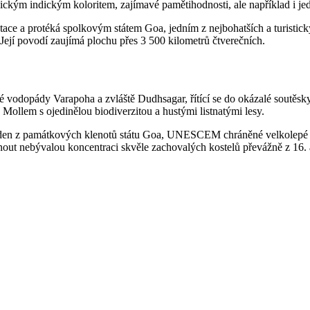
pickým indickým koloritem, zajímavé pamětihodnosti, ale například i j
ace a protéká spolkovým státem Goa, jedním z nejbohatších a turistick
ejí povodí zaujímá plochu přes 3 500 kilometrů čtverečních.
vodopády Varapoha a zvláště Dudhsagar, řítící se do okázalé soutěsky
 Mollem s ojedinělou biodiverzitou a hustými listnatými lesy.
jeden z památkových klenotů státu Goa, UNESCEM chráněné velkolepé s
nout nebývalou koncentraci skvěle zachovalých kostelů převážně z 16. a