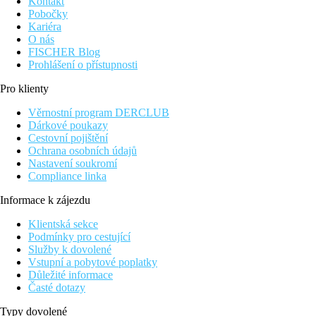
Kontakt
Pobočky
Kariéra
O nás
FISCHER Blog
Prohlášení o přístupnosti
Pro klienty
Věrnostní program DERCLUB
Dárkové poukazy
Cestovní pojištění
Ochrana osobních údajů
Nastavení soukromí
Compliance linka
Informace k zájezdu
Klientská sekce
Podmínky pro cestující
Služby k dovolené
Vstupní a pobytové poplatky
Důležité informace
Časté dotazy
Typy dovolené