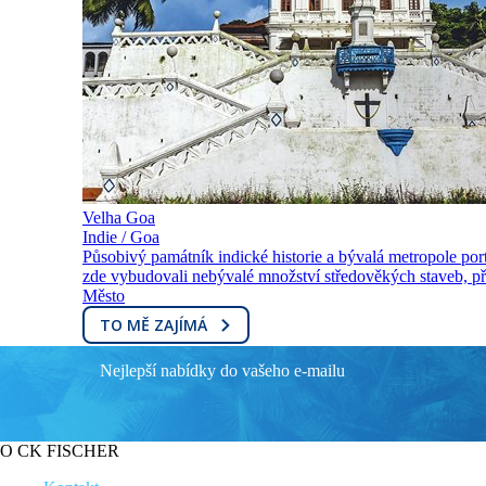
Velha Goa
Indie / Goa
Působivý památník indické historie a bývalá metropole portu
zde vybudovali nebývalé množství středověkých staveb, př
Město
TO MĚ ZAJÍMÁ
Nejlepší nabídky do vašeho e-mailu
O CK FISCHER