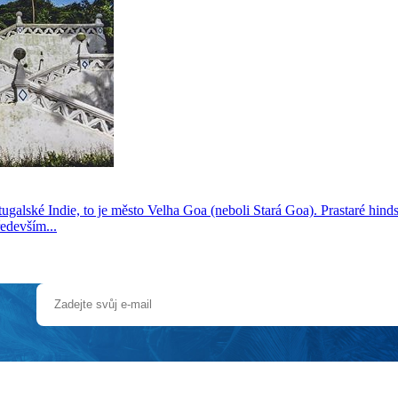
galské Indie, to je město Velha Goa (neboli Stará Goa). Prastaré hindsk
edevším...