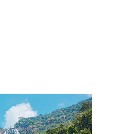
a u moře
Animační kluby
First minute – Léto 2027
Vě