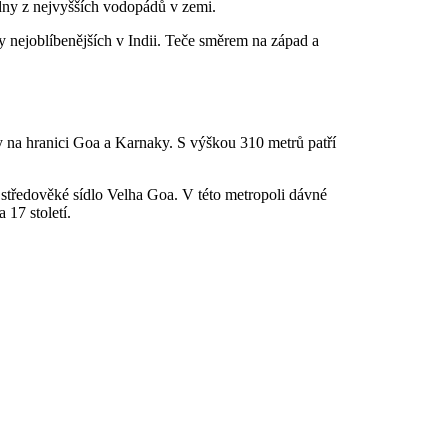
edny z nejvyšších vodopádů v zemi.
y nejoblíbenějších v Indii. Teče směrem na západ a
 na hranici Goa a Karnaky. S výškou 310 metrů patří
tředověké sídlo Velha Goa. V této metropoli dávné
 17 století.