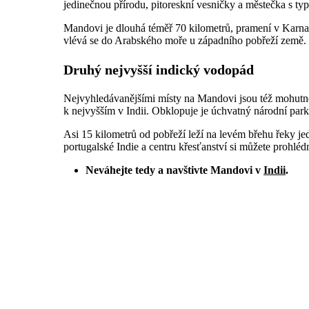
jedinečnou přírodu, pitoreskní vesničky a městečka s ty
Mandovi je dlouhá téměř 70 kilometrů, pramení v Karnat
vlévá se do Arabského moře u západního pobřeží země. J
Druhý nejvyšší indický vodopád
Nejvyhledávanějšími místy na Mandovi jsou též mohutné 
k nejvyšším v Indii. Obklopuje je úchvatný národní park
Asi 15 kilometrů od pobřeží leží na levém břehu řeky 
portugalské Indie a centru křesťanství si můžete prohléd
Neváhejte tedy a navštivte Mandovi v
Indii
.