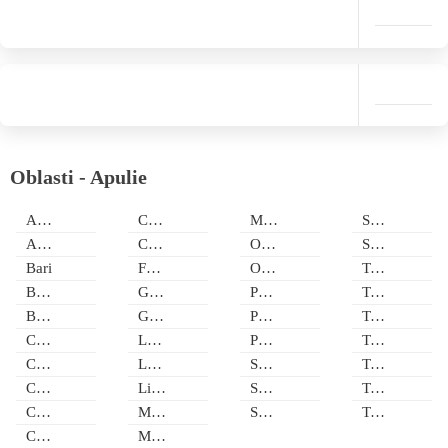
Oblasti - Apulie
Alberobello
Conca Specchiulla
Marina di Pisticci
Santa Maria di Leuca
Andria
Conversano
Ostuni
Specchiolla
Bari
Fontanelle
Otranto
Tarent
Barletta
Gallipoli
Padula Fede
Torre Canne di Fasano
Brindisi
Gargano
Poggiardo
Torre dell Orso
Campomarino
Lecce
Polignano a Mare
Torre Pali
Capitolo
Lesina
San Cataldo
Torre Rinalda
Carovigno
Lido Marini
Santa Cesarea Terme
Torre San Giovanni
Castellaneta Marina
Manfredonia
Santa Maria al Bagno
Torre Specchia
Castro
Marina di Ginosa