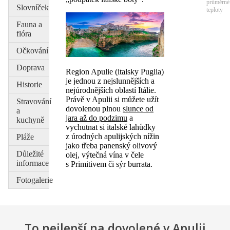
průměrné
Slovníček
teploty
Fauna a
flóra
Očkování
Doprava
Region Apulie (italsky Puglia)
je jednou z nejslunnějších a
Historie
nejúrodnějších oblastí Itálie.
Právě v Apulii si můžete užít
Stravování
dovolenou plnou
slunce od
a
jara až do podzimu
a
kuchyně
vychutnat si italské lahůdky
z úrodných apulijských nížin
Pláže
jako třeba panenský olivový
Důležité
olej, výtečná vína v čele
informace
s Primitivem či sýr burrata.
Fotogalerie
To nejlepší na dovolené v Apulii