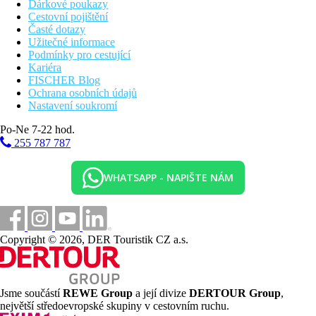
Dárkové poukazy
Cestovní pojištění
Časté dotazy
Užitečné informace
Podmínky pro cestující
Kariéra
FISCHER Blog
Ochrana osobních údajů
Nastavení soukromí
Po-Ne 7-22 hod.
255 787 787
WHATSAPP - NAPIŠTE NÁM
Copyright © 2026, DER Touristik CZ a.s.
Jsme součástí
REWE Group
a její divize
DERTOUR Group
,
největší středoevropské skupiny v cestovním ruchu.