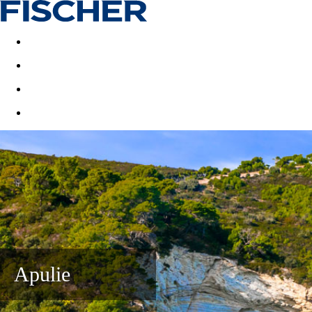
Akční nabídky
Last minute
First minute - Exotika a zim
Apulie