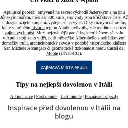
Apulijské pobřeží
, omývané na severovýchodě Jaderským a na jihu
Jónským mořem, měří asi 800 km a jeho vody jsou křišťálově čisté. Až
si dosyta užijete koupání, vydejte se na výlet. Díky různým národům,
které v průběhu
historie
region Apulie ovlivnily, zde uvidíte nespočet
zajímavých míst
. Mezi nejznámější památky, které během zájezdu
v Apulii stojí za to vidět, patří městečko
Alberobello
s pohádkovými
domečky trulli, architektonický skvost v podobě historického kláštera
San Michele Arcangelo
či geometrická dokonalost hradu
Castel del
Monte
(UNESCO).
ZAJÍMAVÁ MÍSTA APULIE
Tipy na nejlepší dovolenou v Itálii
All inclusive
|
First minute
|
Last minute
|
Poznávací zájezdy
Inspirace před dovolenou v Itálii na
blogu