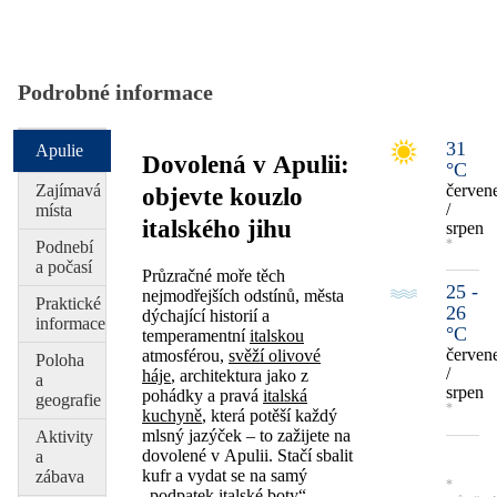
Podrobné informace
31
Apulie
Dovolená v Apulii:
°C
Zajímavá
červen
objevte kouzlo
/
místa
italského jihu
srpen
*
Podnebí
a počasí
Průzračné moře těch
25 -
nejmodřejších odstínů, města
Praktické
26
dýchající historií a
informace
°C
temperamentní
italskou
červen
atmosférou,
svěží olivové
Poloha
/
háje
, architektura jako z
a
srpen
pohádky a pravá
italská
geografie
*
kuchyně
, která potěší každý
mlsný jazýček – to zažijete na
Aktivity
dovolené v Apulii. Stačí sbalit
a
kufr a vydat se na samý
zábava
*
„podpatek italské boty“.