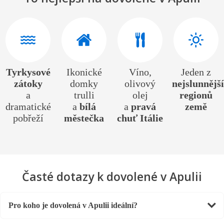
Tyrkysové
Ikonické
Víno,
Jeden z
zátoky
domky
olivový
nejslunnějš
a
trulli
olej
regionů
dramatické
a
bílá
a
pravá
země
pobřeží
městečka
chuť Itálie
Časté dotazy k dovolené v Apulii
Pro koho je dovolená v Apulii ideální?