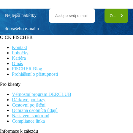
Nejlepší nabídky
ODEBÍRAT
do vašeho e-mailu
O CK FISCHER
Kontakt
Pobočky
Kariéra
O nás
FISCHER Blog
Prohlášení o přístupnosti
Pro klienty
Věrnostní program DERCLUB
Dárkové poukazy
Cestovní pojištění
Ochrana osobních údajů
Nastavení soukromí
Compliance linka
Informace k zájezdu