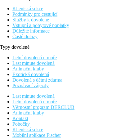
Klientská sekce
Podmínky pro cestující
Služby k dovolené
Vstupní a pobytové poplatky
Důležité informace
Časté dotazy
Typy dovolené
Letní dovolená u moře
Last minute dovolená
Animační kluby
Exotická dovolená
Dovolená s dětmi zdarma
Poznávací zájezdy
Last minute dovolená
Letní dovolená u moře
Věrnostní program DERCLUB
Animační kluby
Kontakt
Pobočky
Klientská sekce
Mobilní aplikace Fischer