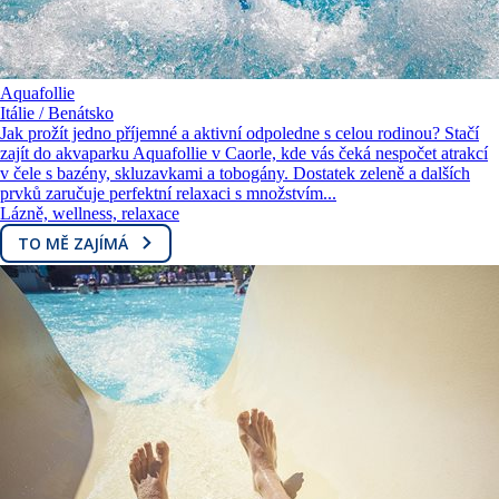
Aquafollie
Itálie / Benátsko
Jak prožít jedno příjemné a aktivní odpoledne s celou rodinou? Stačí
zajít do akvaparku Aquafollie v Caorle, kde vás čeká nespočet atrakcí
v čele s bazény, skluzavkami a tobogány. Dostatek zeleně a dalších
prvků zaručuje perfektní relaxaci s množstvím...
Lázně, wellness, relaxace
TO MĚ ZAJÍMÁ