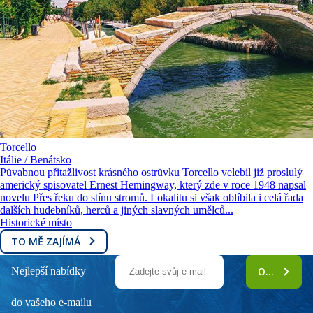
Torcello
Itálie / Benátsko
Půvabnou přitažlivost krásného ostrůvku Torcello velebil již proslulý
americký spisovatel Ernest Hemingway, který zde v roce 1948 napsal
novelu Přes řeku do stínu stromů. Lokalitu si však oblíbila i celá řada
dalších hudebníků, herců a jiných slavných umělců...
Historické místo
TO MĚ ZAJÍMÁ
Nejlepší nabídky
ODEBÍRAT
do vašeho e-mailu