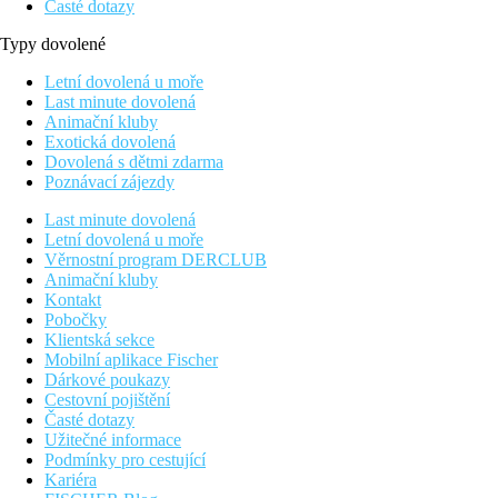
Časté dotazy
Typy dovolené
Letní dovolená u moře
Last minute dovolená
Animační kluby
Exotická dovolená
Dovolená s dětmi zdarma
Poznávací zájezdy
Last minute dovolená
Letní dovolená u moře
Věrnostní program DERCLUB
Animační kluby
Kontakt
Pobočky
Klientská sekce
Mobilní aplikace Fischer
Dárkové poukazy
Cestovní pojištění
Časté dotazy
Užitečné informace
Podmínky pro cestující
Kariéra