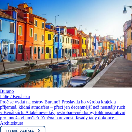
Burano
Itálie / Benátsko
Proč se vydat na ostrov Burano? Proslavila ho výroba krajek a
příjemná, klidná atmosféra – přeci jen decentnější než neustálý ruch
v Benátkách. A také nevelké, pestrobarevné domy, tolik inspirativní
pro množství umělců. Změna barevnosti fasády tady dokonce...
Architektura
TO MĚ ZAJÍMÁ