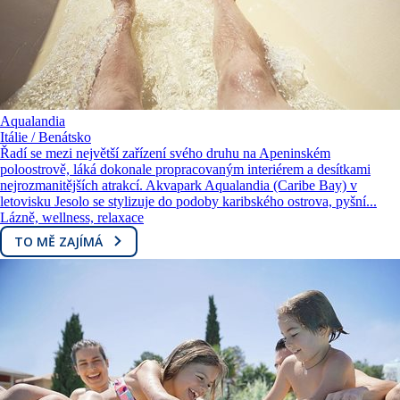
Aqualandia
Itálie / Benátsko
Řadí se mezi největší zařízení svého druhu na Apeninském
poloostrově, láká dokonale propracovaným interiérem a desítkami
nejrozmanitějších atrakcí. Akvapark Aqualandia (Caribe Bay) v
letovisku Jesolo se stylizuje do podoby karibského ostrova, pyšní...
Lázně, wellness, relaxace
TO MĚ ZAJÍMÁ