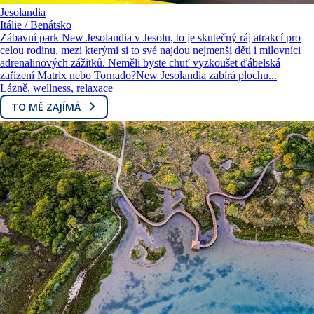
Jesolandia
Itálie / Benátsko
Zábavní park New Jesolandia v Jesolu, to je skutečný ráj atrakcí pro
celou rodinu, mezi kterými si to své najdou nejmenší děti i milovníci
adrenalinových zážitků. Neměli byste chuť vyzkoušet ďábelská
zařízení Matrix nebo Tornado?New Jesolandia zabírá plochu...
Lázně, wellness, relaxace
TO MĚ ZAJÍMÁ