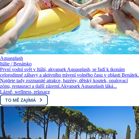
Aquasplash
Itálie / Benátsko
První vodní svět v Itálii, akvapark Aquasplash, se řadí k ikonám
celorodinné zábavy a aktivního trávení volného času v oblasti Benátek.
Najdete tady rozmanité atrakce, bazény, dětský koutek, opalovací
zónu, restauraci a další zázemí.Akvapark Aquasplash láká...
Lázně, wellness, relaxace
TO MĚ ZAJÍMÁ