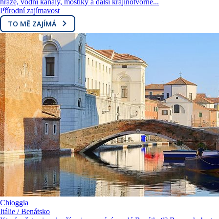
hráze, vodní kanály, mostíky a další krajinotvorné...
Přírodní zajímavost
TO MĚ ZAJÍMÁ
Chioggia
Itálie / Benátsko