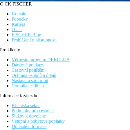
O CK FISCHER
Kontakt
Pobočky
Kariéra
O nás
FISCHER Blog
Prohlášení o přístupnosti
Pro klienty
Věrnostní program DERCLUB
Dárkové poukazy
Cestovní pojištění
Ochrana osobních údajů
Nastavení soukromí
Compliance linka
Informace k zájezdu
Klientská sekce
Podmínky pro cestující
Služby k dovolené
Vstupní a pobytové poplatky
Důležité informace