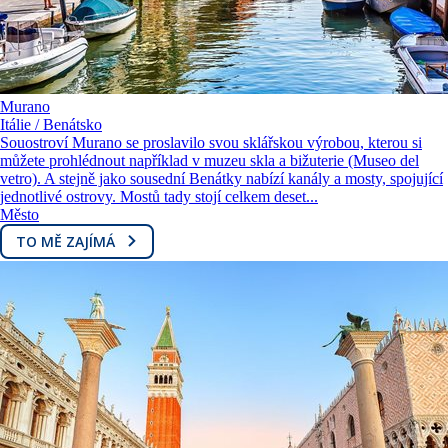
Murano
Itálie / Benátsko
Souostroví Murano se proslavilo svou sklářskou výrobou, kterou si
můžete prohlédnout například v muzeu skla a bižuterie (Museo del
vetro). A stejně jako sousední Benátky nabízí kanály a mosty, spojující
jednotlivé ostrovy. Mostů tady stojí celkem deset...
Město
TO MĚ ZAJÍMÁ