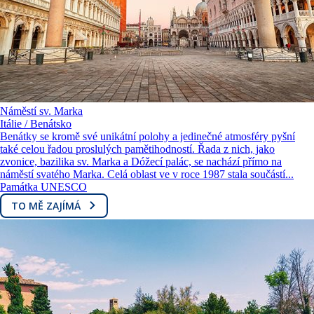
Náměstí sv. Marka
Itálie / Benátsko
Benátky se kromě své unikátní polohy a jedinečné atmosféry pyšní
také celou řadou proslulých pamětihodností. Řada z nich, jako
zvonice, bazilika sv. Marka a Dóžecí palác, se nachází přímo na
náměstí svatého Marka. Celá oblast ve v roce 1987 stala součástí...
Památka UNESCO
TO MĚ ZAJÍMÁ