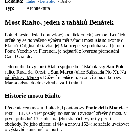
Lokalita:
Itálie
Benátsko
Rialto
Typ:
Architektura
Most Rialto, jeden z taháků Benátek
Pokud byste hledali opravdový architektonický symbol Benátek,
určitě by se do vašeho výběru měl zařadit most
Rialto
(Ponte di
Rialto). Originální stavba, jejíž koncepci se podobá snad jenom
Ponte Vecchio ve
Florencii
, je nejstarší z kvarteta přemostění
Canal Grande.
Jednoobloukový most Rialto spojuje benátské okrsky
San Polo
(ulice Ruga dei Oresi) a
San Marco
(ulice Salizzada Pio X). Na
náměstí sv. Marka
s Dóžecím palácem, zvonicí a bazilikou sv.
Marka odsud dojdete zhruba za 10 minut.
Historie mostu Rialto
Předchůdcem mostu Rialto byl pontonový
Ponte della Moneta
z
roku 1181. O 74 let později ho nahradil zvedací dřevěný most. V
první polovině 15. století na jeho stranách vyrostly první
obchody. Po jeho zřícení (1444 a znovu 1524) se začalo uvažovat
o výstavbě kamenného mostu.