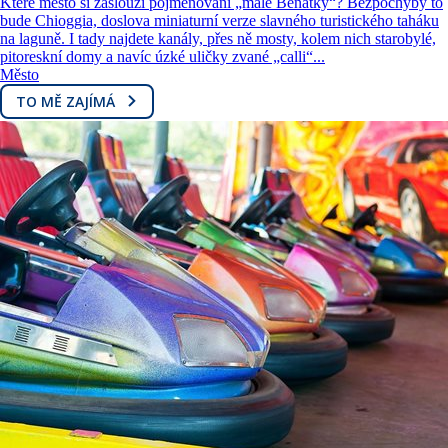
Které město si zaslouží pojmenování „malé Benátky“? Bezpochyby to
bude Chioggia, doslova miniaturní verze slavného turistického taháku
na laguně. I tady najdete kanály, přes ně mosty, kolem nich starobylé,
pitoreskní domy a navíc úzké uličky zvané „calli“...
Město
TO MĚ ZAJÍMÁ