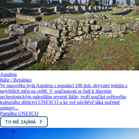
Aquileia
Itálie / Benátsko
Ve starověku byla Aquileia s populací 100 tisíc obyvatel jedním z
největších měst na světě. V současnosti se řadí k hlavním
archeologickým nalezištím severní Itálie, tvoří součást světového
kulturního dědictví UNESCO a ke své návštěvě láká početné
zástupy...
Památka UNESCO
TO MĚ ZAJÍMÁ