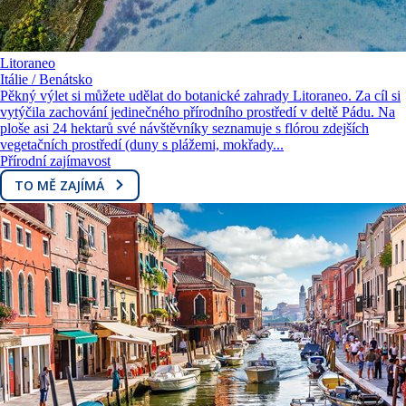
Litoraneo
Itálie / Benátsko
Pěkný výlet si můžete udělat do botanické zahrady Litoraneo. Za cíl si
vytýčila zachování jedinečného přírodního prostředí v deltě Pádu. Na
ploše asi 24 hektarů své návštěvníky seznamuje s flórou zdejších
vegetačních prostředí (duny s plážemi, mokřady...
Přírodní zajímavost
TO MĚ ZAJÍMÁ