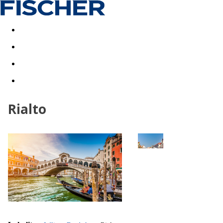
Akční nabídky
Last minute
First minute - Exotika a zim
Rialto