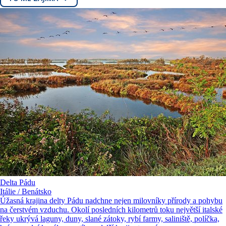
Delta Pádu
Itálie / Benátsko
Úžasná krajina delty Pádu nadchne nejen milovníky přírody a pohybu
na čerstvém vzduchu. Okolí posledních kilometrů toku největší italské
řeky ukrývá laguny, duny, slané zátoky, rybí farmy, saliniště, políčka,