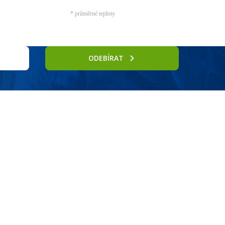
* průměrné teploty
ODEBÍRAT