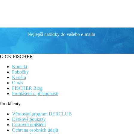
Nejlepší nabídky do vašeho e-mailu
O CK FISCHER
Kontakt
Pobočky
Kariéra
O nás
FISCHER Blog
Prohlášení o přístupnosti
Pro klienty
Věrnostní program DERCLUB
Dárkové poukazy
Cestovní pojištění
Ochrana osobních údajů