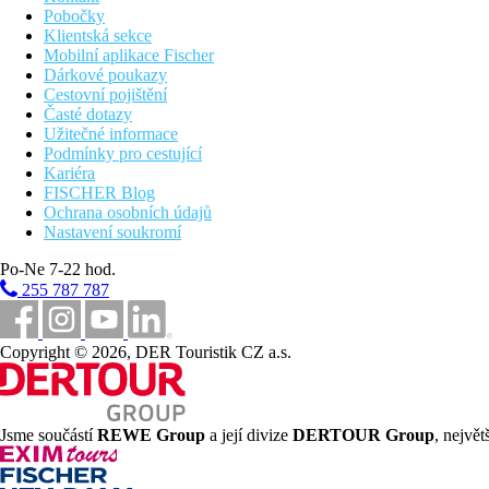
Pobočky
Klientská sekce
Mobilní aplikace Fischer
Dárkové poukazy
Cestovní pojištění
Časté dotazy
Užitečné informace
Podmínky pro cestující
Kariéra
FISCHER Blog
Ochrana osobních údajů
Nastavení soukromí
Po-Ne 7-22 hod.
255 787 787
Copyright © 2026, DER Touristik CZ a.s.
Jsme součástí
REWE Group
a její divize
DERTOUR Group
, nejvě