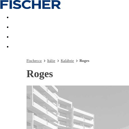
Akční nabídky
Last minute
First minute - Exotika a zim
Fischer.cz
Itálie
Kalábrie
Roges
Roges