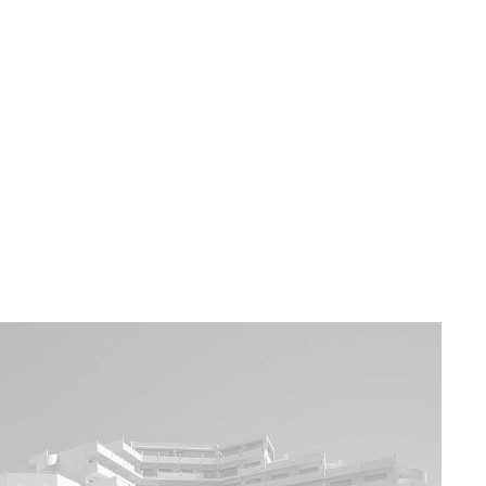
a u moře
Animační kluby
First minute – Léto 2027
Vě