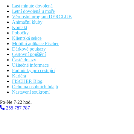
Autobusová stanice
Last minute dovolená
Letní dovolená u moře
600 m
Věrnostní program DERCLUB
Centrum města
Animační kluby
Kontakt
700 m
Pobočky
Jezero
Klientská sekce
Mobilní aplikace Fischer
Bazény
Dárkové poukazy
Cestovní pojištění
Časté dotazy
Lehátka u bazénu
Užitečné informace
Slunečníky u bazénu
Podmínky pro cestující
Kariéra
Fotogalerie
FISCHER Blog
Ochrana osobních údajů
Nastavení soukromí
Po-Ne 7-22 hod.
255 787 787