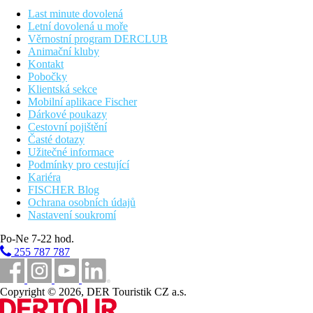
1050 km
Last minute dovolená
Praha
Letní dovolená u moře
Věrnostní program DERCLUB
980 km
Animační kluby
Brno
Kontakt
Pobočky
920 km
Klientská sekce
Bratislava
Mobilní aplikace Fischer
Dárkové poukazy
Fotogalerie
Cestovní pojištění
Časté dotazy
Užitečné informace
Podmínky pro cestující
Kariéra
FISCHER Blog
Ochrana osobních údajů
Nastavení soukromí
Po-Ne 7-22 hod.
255 787 787
Copyright © 2026, DER Touristik CZ a.s.