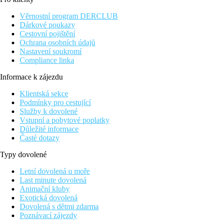
Věrnostní program DERCLUB
Dárkové poukazy
Cestovní pojištění
Ochrana osobních údajů
Nastavení soukromí
Compliance linka
Informace k zájezdu
Klientská sekce
Podmínky pro cestující
Služby k dovolené
Vstupní a pobytové poplatky
Důležité informace
Časté dotazy
Typy dovolené
Letní dovolená u moře
Last minute dovolená
Animační kluby
Exotická dovolená
Dovolená s dětmi zdarma
Poznávací zájezdy