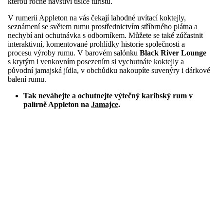
kterou ročně navštíví tisíce turistů.
V rumerii Appleton na vás čekají lahodné uvítací koktejly,
seznámení se světem rumu prostřednictvím stříbrného plátna a
nechybí ani ochutnávka s odborníkem. Můžete se také zúčastnit
interaktivní, komentované prohlídky historie společnosti a
procesu výroby rumu. V barovém salónku
Black River Lounge
s krytým i venkovním posezením si vychutnáte koktejly a
původní jamajská jídla, v obchůdku nakoupíte suvenýry i dárkové
balení rumu.
Tak neváhejte a ochutnejte výtečný karibský rum v
palírně Appleton na
Jamajce
.