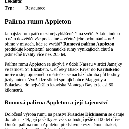
Lokalita:
Typ:
Restaurace
Palírna rumu Appleton
Jamajský rum patří mezi nejvyhlášenější na světě. A kde jinde se
o něm dozvědět vše podstatné – včetně jeho ochutnání – než
přímo v místech, kde se vyrábí?
Rumová palírna Appleton
produkuje komplexní, aromatické rumy vynikajících chutí a
jedinečné kvality více než 265 let.
Palírna rumu Appleton se ukrývá v údolí Nassau v srdci Jamajky
ve farnosti St. Elizabeth. Ústí řeky Black River do
Karibského
moře
u stejnojmenného městečka se nachází zhruba půl hodiny
jízdy autem. Využít lze silnici spojující obce Maggotty a
Balaclava, do největšího letoviska
Montego Bay
to je asi 60
kilometrů.
Rumová palírna Appleton a její tajemství
Doložená
výroba rumu
na panství
Francise Dickinsona
se datuje
do roku 1749, její počátky se však odhadují ještě o 100 let dříve.
Dnešní palírna rumu Appleton představuje význačnou atrakci,