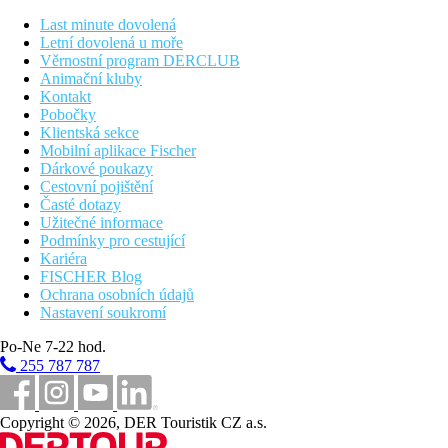
Last minute dovolená
Letní dovolená u moře
Věrnostní program DERCLUB
Animační kluby
Kontakt
Pobočky
Klientská sekce
Mobilní aplikace Fischer
Dárkové poukazy
Cestovní pojištění
Časté dotazy
Užitečné informace
Podmínky pro cestující
Kariéra
FISCHER Blog
Ochrana osobních údajů
Nastavení soukromí
Po-Ne 7-22 hod.
255 787 787
Copyright © 2026, DER Touristik CZ a.s.