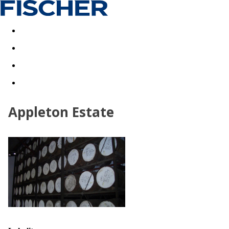
Akční nabídky
Last minute
First minute - Exotika a zim
Appleton Estate