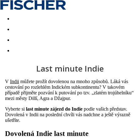
Akční nabídky
Last minute
First minute - Exotika a zim
Last minute Indie
V
Indii
můžete prožít dovolenou na mnoho způsobů. Láká vás
cestování po rozlehlém Indickém subkontinentu? V takovém
případě přijměte pozvání k putování po tzv. „zlatém trojúhelníku“
mezi městy Dillí, Agra a Džajpur.
Vyberte si
last minute zájezd do Indie
podle vašich představ.
Dovolená v Indii na poslední chvíli vás nadchne a ještě výrazně
ušetříte.
Dovolená Indie last minute