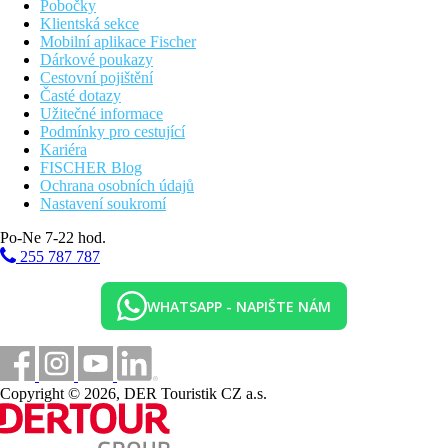
Pobočky
Klientská sekce
Mobilní aplikace Fischer
Dárkové poukazy
Cestovní pojištění
Časté dotazy
Užitečné informace
Podmínky pro cestující
Kariéra
FISCHER Blog
Ochrana osobních údajů
Nastavení soukromí
Po-Ne 7-22 hod.
255 787 787
WHATSAPP - NAPIŠTE NÁM
Copyright © 2026, DER Touristik CZ a.s.