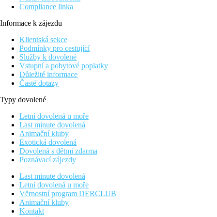
Compliance linka
Informace k zájezdu
Klientská sekce
Podmínky pro cestující
Služby k dovolené
Vstupní a pobytové poplatky
Důležité informace
Časté dotazy
Typy dovolené
Letní dovolená u moře
Last minute dovolená
Animační kluby
Exotická dovolená
Dovolená s dětmi zdarma
Poznávací zájezdy
Last minute dovolená
Letní dovolená u moře
Věrnostní program DERCLUB
Animační kluby
Kontakt