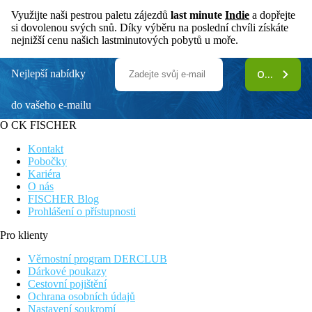
Využijte naši pestrou paletu zájezdů
last minute
Indie
a dopřejte
si dovolenou svých snů. Díky výběru na poslední chvíli získáte
nejnižší cenu našich lastminutových pobytů u moře.
Nejlepší nabídky
ODEBÍRAT
do vašeho e-mailu
O CK FISCHER
Kontakt
Pobočky
Kariéra
O nás
FISCHER Blog
Prohlášení o přístupnosti
Pro klienty
Věrnostní program DERCLUB
Dárkové poukazy
Cestovní pojištění
Ochrana osobních údajů
Nastavení soukromí