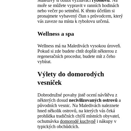
Maledivy si oblíbí vyznavači
rybolovu
. Na
moře se můžete vypravit v ranních hodinách
nebo večer po setmění. K těmto účelům si
pronajmete vybavený člun s průvodcem, který
vás zaveze na místa k rybolovu určená.
Wellness a spa
Wellness má na Maledivách vysokou úroveň.
Pokud si zde budete chtít dopřát některou z
regeneračních procedur, budete mít z čeho
vybírat.
Výlety do domorodých
vesniček
Dobrodružné povahy jistě ocení návštěvu z
některých dosud
necivilizovaných ostrovů
a
původních vesnic. Na Maledivách naleznete
hned několik ostrovů, na kterých vás čeká
prohlídka tradičních chýší místních obyvatel,
ochutnávka
domorodé kuchyně
i nákupy v
typických obchůdcích.