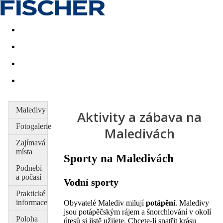
Akční nabídky
Last minute
First minute - Exotika a zim
Maledivy
Aktivity a zábava na
Fotogalerie
Maledivách
Zajímavá
místa
Sporty na Maledivách
Podnebí
a počasí
Vodní sporty
Praktické
informace
Obyvatelé Malediv milují
potápění
. Maledivy
jsou potápěčským rájem a šnorchlování v okolí
Poloha
útesů si jistě užijete. Chcete-li spatřit krásu