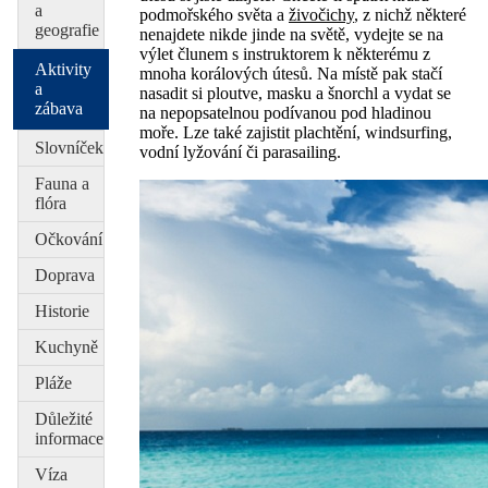
a
podmořského světa a
živočichy
, z nichž některé
geografie
nenajdete nikde jinde na světě, vydejte se na
výlet člunem s instruktorem k některému z
Aktivity
mnoha korálových útesů. Na místě pak stačí
a
nasadit si ploutve, masku a šnorchl a vydat se
zábava
na nepopsatelnou podívanou pod hladinou
moře. Lze také zajistit plachtění, windsurfing,
Slovníček
vodní lyžování či parasailing.
Fauna a
flóra
Očkování
Doprava
Historie
Kuchyně
Pláže
Důležité
informace
Víza