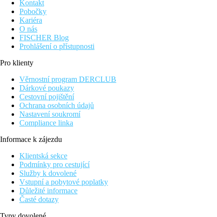
Kontakt
Pobočky
Kariéra
O nás
FISCHER Blog
Prohlášení o přístupnosti
Pro klienty
Věrnostní program DERCLUB
Dárkové poukazy
Cestovní pojištění
Ochrana osobních údajů
Nastavení soukromí
Compliance linka
Informace k zájezdu
Klientská sekce
Podmínky pro cestující
Služby k dovolené
Vstupní a pobytové poplatky
Důležité informace
Časté dotazy
Typy dovolené