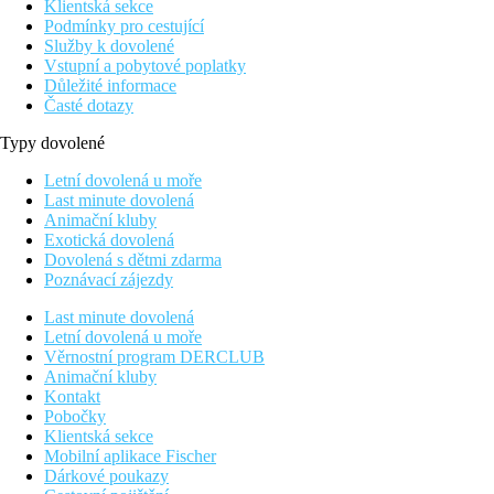
Klientská sekce
Podmínky pro cestující
Služby k dovolené
Vstupní a pobytové poplatky
Důležité informace
Časté dotazy
Typy dovolené
Letní dovolená u moře
Last minute dovolená
Animační kluby
Exotická dovolená
Dovolená s dětmi zdarma
Poznávací zájezdy
Last minute dovolená
Letní dovolená u moře
Věrnostní program DERCLUB
Animační kluby
Kontakt
Pobočky
Klientská sekce
Mobilní aplikace Fischer
Dárkové poukazy