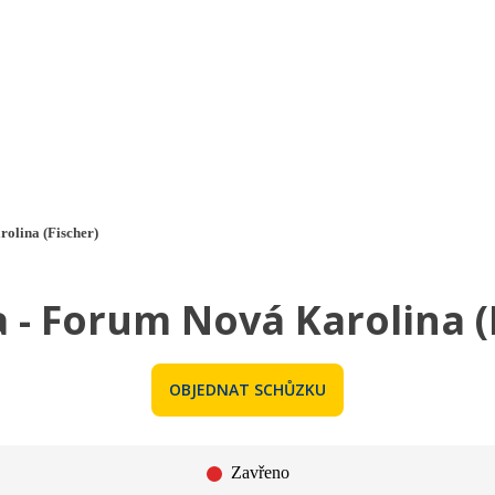
a u moře
Animační kluby
First minute – Léto 2027
Vě
olina (Fischer)
 - Forum Nová Karolina (
OBJEDNAT SCHŮZKU
Zavřeno