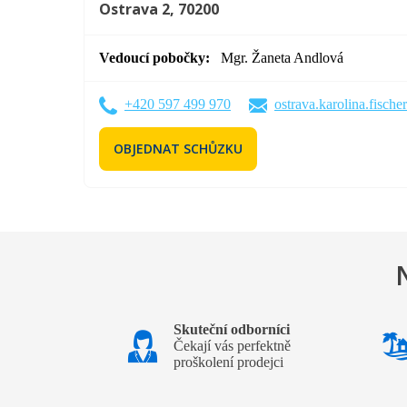
Ostrava 2, 70200
Vedoucí pobočky
Mgr. Žaneta Andlová
+420 597 499 970
ostrava.karolina.fische
OBJEDNAT SCHŮZKU
Skuteční odborníci
Čekají vás perfektně
proškolení prodejci