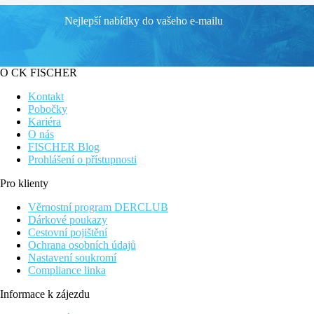
Nejlepší nabídky do vašeho e-mailu
O CK FISCHER
Kontakt
Pobočky
Kariéra
O nás
FISCHER Blog
Prohlášení o přístupnosti
Pro klienty
Věrnostní program DERCLUB
Dárkové poukazy
Cestovní pojištění
Ochrana osobních údajů
Nastavení soukromí
Compliance linka
Informace k zájezdu