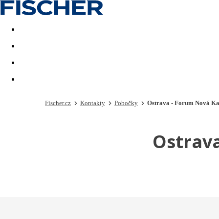
Akční nabídky
Last minute
First minute - Exotika a zim
Fischer.cz
Kontakty
Pobočky
Ostrava - Forum Nová Kar
Ostrava