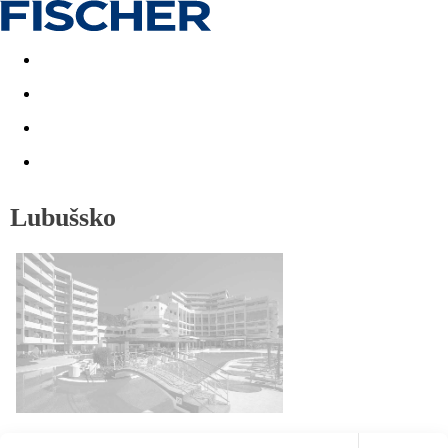
Akční nabídky
Last minute
First minute - Exotika a zim
Lubušsko