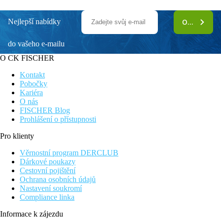
Nejlepší nabídky
ODEBÍRAT
do vašeho e-mailu
O CK FISCHER
Kontakt
Pobočky
Kariéra
O nás
FISCHER Blog
Prohlášení o přístupnosti
Pro klienty
Věrnostní program DERCLUB
Dárkové poukazy
Cestovní pojištění
Ochrana osobních údajů
Nastavení soukromí
Compliance linka
Informace k zájezdu