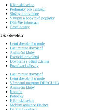
Klientská sekce
Podmínky pro cestující
Služby k dovolené
Vstupní a pobytové poplatky
Důležité informace
Časté dotazy
Typy dovolené
Letní dovolená u moře
Last minute dovolená
Animační kluby
Exotická dovolená
Dovolená s dětmi zdarma
Poznávací zájezdy
Last minute dovolená
Letní dovolená u moře
Věrnostní program DERCLUB
Animační kluby
Kontakt
Pobočky
Klientská sekce
Mobilní aplikace Fischer
Dárkové poukazy