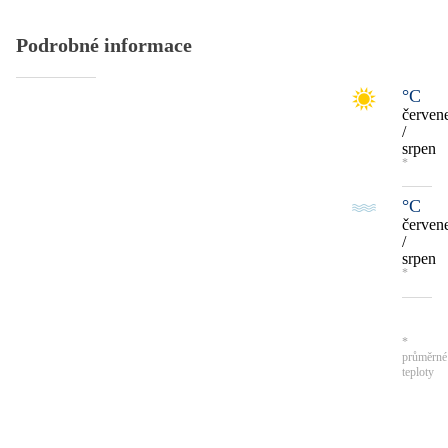
Podrobné informace
°C
červen
/
srpen
*
°C
červen
/
srpen
*
*
průměrné
teploty