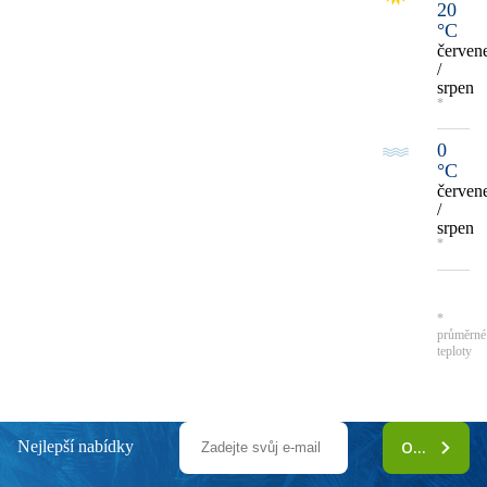
20
°C
červen
/
srpen
*
0
°C
červen
/
srpen
*
*
průměrné
teploty
Nejlepší nabídky
ODEBÍRAT