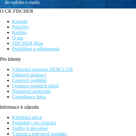
do vašeho e-mailu
O CK FISCHER
Kontakt
Pobočky
Kariéra
O nás
FISCHER Blog
Prohlášení o přístupnosti
Pro klienty
Věrnostní program DERCLUB
Dárkové poukazy
Cestovní pojištění
Ochrana osobních údajů
Nastavení soukromí
Compliance linka
Informace k zájezdu
Klientská sekce
Podmínky pro cestující
Služby k dovolené
Vstupní a pobytové poplatky