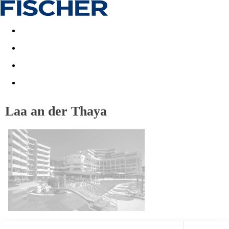
Akční nabídky
Last minute
First minute - Exotika a zim
Laa an der Thaya