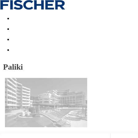
Akční nabídky
Last minute
First minute - Exotika a zim
Paliki