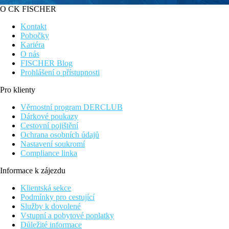
O CK FISCHER
Kontakt
Pobočky
Kariéra
O nás
FISCHER Blog
Prohlášení o přístupnosti
Pro klienty
Věrnostní program DERCLUB
Dárkové poukazy
Cestovní pojištění
Ochrana osobních údajů
Nastavení soukromí
Compliance linka
Informace k zájezdu
Klientská sekce
Podmínky pro cestující
Služby k dovolené
Vstupní a pobytové poplatky
Důležité informace