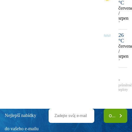
°C
červen
/
srpen
*
26
°C
červen
/
srpen
*
*
průměrné
teploty
Nejlepší nabídky
ODEBÍRAT
do vašeho e-mailu