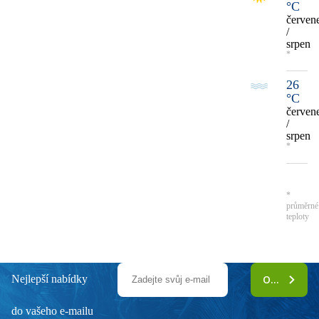
°C
červen
/
srpen
*
26
°C
červen
/
srpen
*
*
průměrné
teploty
Nejlepší nabídky
ODEBÍRAT
do vašeho e-mailu