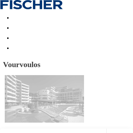
Akční nabídky
Last minute
First minute - Exotika a zim
Vourvoulos