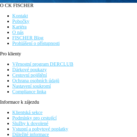
O CK FISCHER
Kontakt
Pobočky
Kariéra
O nás
FISCHER Blog
Prohlášení o přístupnosti
Pro klienty
Věrnostní program DERCLUB
Dárkové poukazy
Cestovní pojištění
Ochrana osobních údajů
Nastavení soukromí
Compliance linka
Informace k zájezdu
Klientská sekce
Podmínky pro cestující
Služby k dovolené
Vstupní a pobytové poplatky
Důležité informace