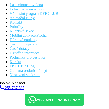
Last minute dovolená
Stravování
Letní dovolená u moře
Snídaně
Věrnostní program DERCLUB
snídaně formou bufetu
Animační kluby
Polopenze
Kontakt
Snídaně a večeře formou bufetu
Pobočky
Plná penze
Klientská sekce
Snídaně, oběd a večeře formou bufetu
Mobilní aplikace Fischer
All inclusive
Dárkové poukazy
Snídaně oběd a večeře formou bufetu
Cestovní pojištění
Lehký studený snack (11.00–18.00 hod.)
Časté dotazy
Káva, čaj a zákusek (16.30–18.00 hod.)
Užitečné informace
Zmrzlina pro děti do 12 let (11.00–18.00 hod.)
Podmínky pro cestující
Vybrané alkoholické a nealkoholické nápoje (11.00–23.00
Kariéra
hod.)
FISCHER Blog
Lehátka a slunečníky u bazénu zdarma
Ochrana osobních údajů
* Stravování probíhá v sesterském hotelu Astir Palace ****
Nastavení soukromí
(vedlejší budova)
Po-Ne 7-22 hod.
Děti
255 787 787
Brouzdaliště, dětská postýlka na vyžádání (zdarma).
WHATSAPP - NAPIŠTE NÁM
Internet