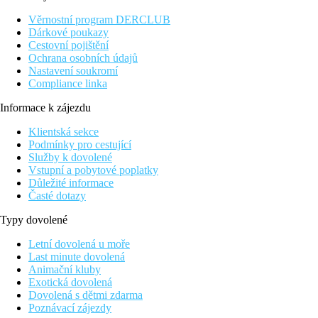
Fotogalerie
Věrnostní program DERCLUB
Dárkové poukazy
Cestovní pojištění
Ochrana osobních údajů
Nastavení soukromí
Compliance linka
Informace k zájezdu
Klientská sekce
Podmínky pro cestující
Služby k dovolené
Vstupní a pobytové poplatky
Důležité informace
Časté dotazy
Typy dovolené
Letní dovolená u moře
Last minute dovolená
Animační kluby
Exotická dovolená
Dovolená s dětmi zdarma
Poznávací zájezdy