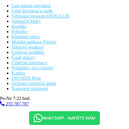
Last minute dovolená
Letní dovolená u moře
Věrnostní program DERCLUB
Animační kluby
Kontakt
Pobočky
Klientská sekce
Mobilní aplikace Fischer
Dárkové poukazy
Cestovní pojištění
Časté dotazy
Užitečné informace
Podmínky pro cestující
Kariéra
FISCHER Blog
Ochrana osobních údajů
Nastavení soukromí
Po-Ne 7-22 hod.
255 787 787
WHATSAPP - NAPIŠTE NÁM