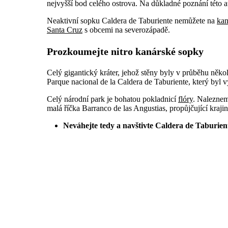
nejvyšší bod celého ostrova. Na důkladné poznání této a
Neaktivní sopku Caldera de Taburiente nemůžete na
kan
Santa Cruz
s obcemi na severozápadě.
Prozkoumejte nitro kanárské sopky
Celý gigantický kráter, jehož stěny byly v průběhu něko
Parque nacional de la Caldera de Taburiente, který byl 
Celý národní park je bohatou pokladnicí
flóry
. Naleznem
malá říčka Barranco de las Angustias, propůjčující kraji
Neváhejte tedy a navštivte Caldera de Taburie