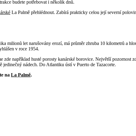
trakce budete potřebovat i několik dnů.
árské
La Palmě přehlédnout. Zabírá prakticky celou její severní polovi
lika milionů let narušovány erozí, má průměr zhruba 10 kilometrů a hlo
vyhlášen v roce 1954.
e zde například husté porosty kanárské borovice. Největší pozornost zd
ně jedinečný nádech. Do Atlantiku ústí v Puerto de Tazacorte.
nte na
La Palmě
.