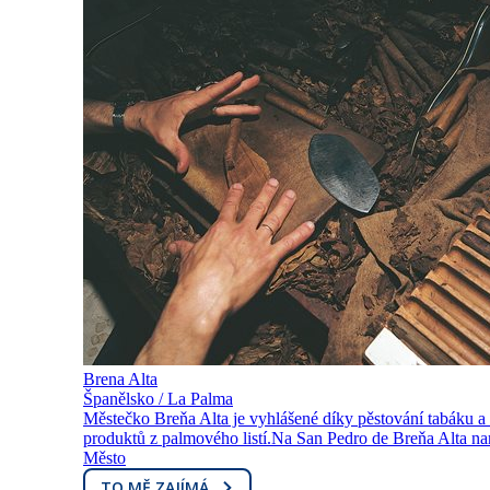
Brena Alta
Španělsko / La Palma
Městečko Breňa Alta je vyhlášené díky pěstování tabáku a
produktů z palmového listí.Na San Pedro de Breňa Alta nar
Město
TO MĚ ZAJÍMÁ