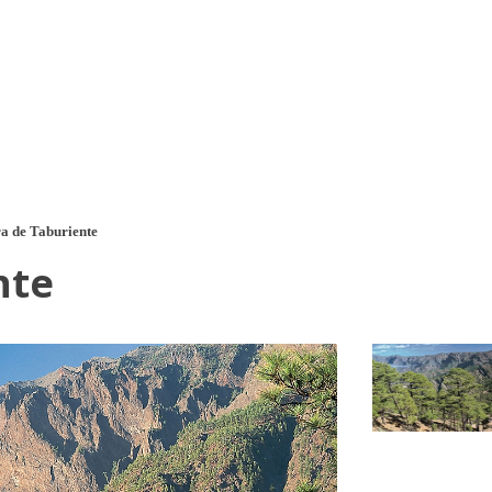
a u moře
Animační kluby
First minute – Léto 2027
Vě
a de Taburiente
nte