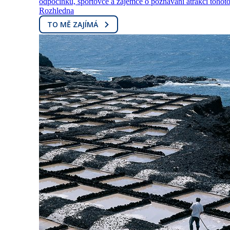
odpočinku, sportovce a zájemce o poznávání atrakcí tohoto
Rozhledna
TO MĚ ZAJÍMÁ