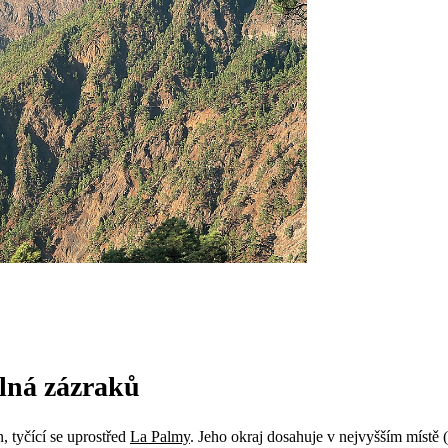
plná zázraků
n, tyčící se uprostřed
La Palmy
. Jeho okraj dosahuje v nejvyšším místě