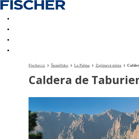
Akční nabídky
Last minute
First minute - Exotika a zim
Fischer.cz
Španělsko
La Palma
Zajímavá místa
Calder
Caldera de Taburie