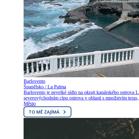
Barlovento
Španělsko / La Palma
Barlovento je nevelké sídlo na okraji kanárského ostrova L
severovýchodním cípu ostrova v oblasti s množstvím teras, n
Město
TO MĚ ZAJÍMÁ