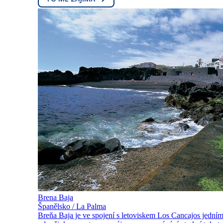
Brena Baja
Španělsko / La Palma
Breňa Baja je ve spojení s letoviskem Los Cancajos jedním 