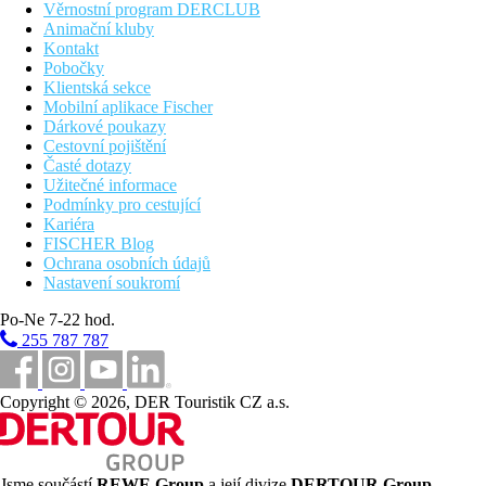
Věrnostní program DERCLUB
Animační kluby
Kontakt
Pobočky
Klientská sekce
Mobilní aplikace Fischer
Dárkové poukazy
Cestovní pojištění
Časté dotazy
Užitečné informace
Podmínky pro cestující
Kariéra
FISCHER Blog
Ochrana osobních údajů
Nastavení soukromí
Po-Ne 7-22 hod.
255 787 787
Copyright © 2026, DER Touristik CZ a.s.
Jsme součástí
REWE Group
a její divize
DERTOUR Group
,