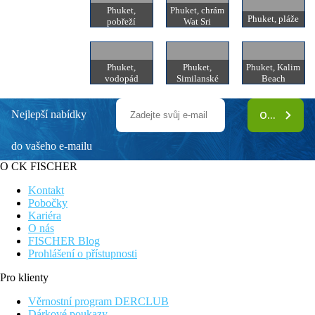
Phuket,
Phuket, chrám
Phuket, pláže
pobřeží
Wat Sri
Phuket,
Phuket,
Phuket, Kalim
vodopád
Similanské
Beach
Kathu
ostrovy
Nejlepší nabídky
ODEBÍRAT
do vašeho e-mailu
O CK FISCHER
Kontakt
Pobočky
Kariéra
O nás
FISCHER Blog
Prohlášení o přístupnosti
Pro klienty
Věrnostní program DERCLUB
Dárkové poukazy