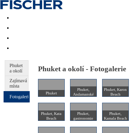
Akční nabídky
Last minute
First minute - Exotika a zim
Phuket
Phuket a okolí - Fotogalerie
a okolí
Zajímavá
místa
Phuket,
Phuket, Karon
Phuket
Andamanské
Beach
Fotogalerie
moře
Phuket, Kata
Phuket,
Phuket,
Beach
gastronomie
Kamala Beach