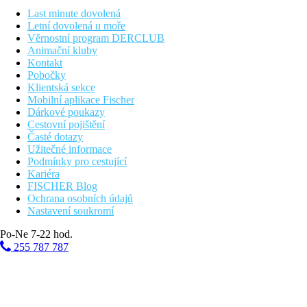
Vzdálenost od nejbližšího letiště
Last minute dovolená
Letní dovolená u moře
0 m
Věrnostní program DERCLUB
Vzdálenost k pláži
Animační kluby
Kontakt
Pláž
Pobočky
Klientská sekce
Mobilní aplikace Fischer
Lehátka a slunečníky na pláži zdarma
Dárkové poukazy
Hotel přímo u pláže
Cestovní pojištění
Plážová dovolená
Časté dotazy
Užitečné informace
Bazény
Podmínky pro cestující
Kariéra
Dětský bazén
FISCHER Blog
Ochrana osobních údajů
Nastavení soukromí
Fotogalerie
Po-Ne 7-22 hod.
255 787 787