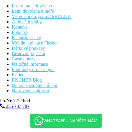
Vzdálenost od nejbližšího letiště
Last minute dovolená
Letní dovolená u moře
Bazény
Věrnostní program DERCLUB
Animační kluby
Kontakt
Lehátka u bazénu
Pobočky
Klientská sekce
Fotogalerie
Mobilní aplikace Fischer
Dárkové poukazy
Cestovní pojištění
Časté dotazy
Užitečné informace
Podmínky pro cestující
Kariéra
FISCHER Blog
Ochrana osobních údajů
Nastavení soukromí
Po-Ne 7-22 hod.
255 787 787
WHATSAPP - NAPIŠTE NÁM