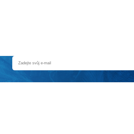
a u moře
Animační kluby
First minute – Léto 2027
Vě