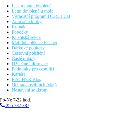
Last minute dovolená
Letní dovolená u moře
Věrnostní program DERCLUB
Animační kluby
Kontakt
Pobočky
Klientská sekce
Mobilní aplikace Fischer
Dárkové poukazy
Cestovní pojištění
Časté dotazy
Užitečné informace
Podmínky pro cestující
Kariéra
FISCHER Blog
Ochrana osobních údajů
Nastavení soukromí
Po-Ne 7-22 hod.
255 787 787