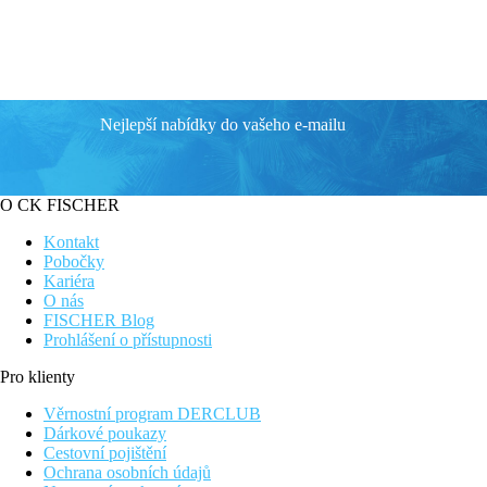
Nejlepší nabídky do vašeho e-mailu
O CK FISCHER
Kontakt
Pobočky
Kariéra
O nás
FISCHER Blog
Prohlášení o přístupnosti
Pro klienty
Věrnostní program DERCLUB
Dárkové poukazy
Cestovní pojištění
Ochrana osobních údajů