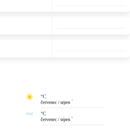
°C
*
červenec / srpen
°C
*
červenec / srpen