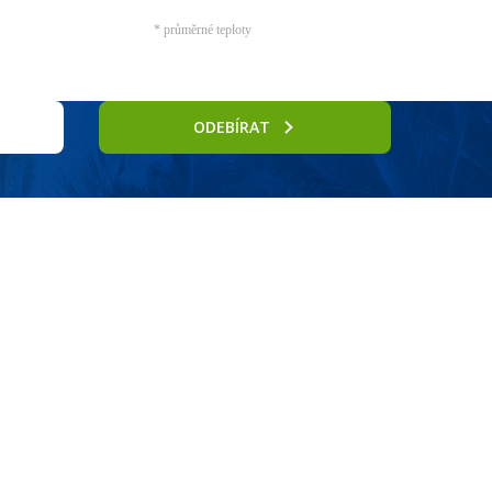
* průměrné teploty
ODEBÍRAT