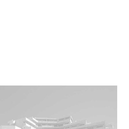
a u moře
Animační kluby
First minute – Léto 2027
Vě