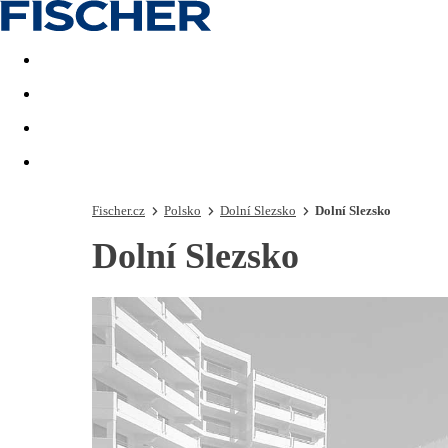
Akční nabídky
Last minute
First minute - Exotika a zim
Fischer.cz
Polsko
Dolní Slezsko
Dolní Slezsko
Dolní Slezsko