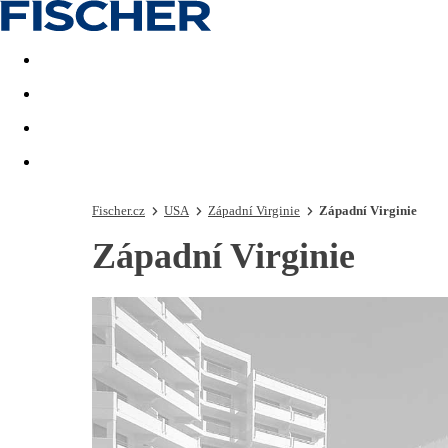
Akční nabídky
Last minute
First minute - Exotika a zim
Fischer.cz
USA
Západní Virginie
Západní Virginie
Západní Virginie