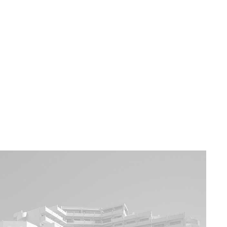
a u moře
Animační kluby
First minute – Léto 2027
Vě