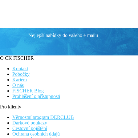
Nejlepší nabídky do vašeho e-mailu
O CK FISCHER
Kontakt
Pobočky
Kariéra
O nás
FISCHER Blog
Prohlášení o přístupnosti
Pro klienty
Věrnostní program DERCLUB
Dárkové poukazy
Cestovní pojištění
Ochrana osobních údajů