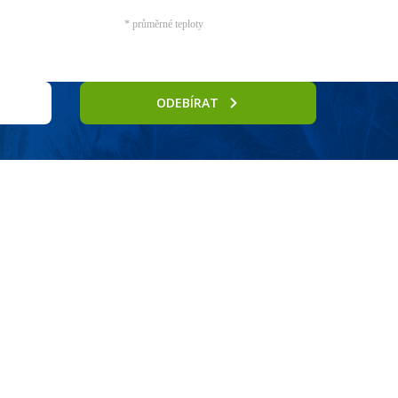
* průměrné teploty
ODEBÍRAT