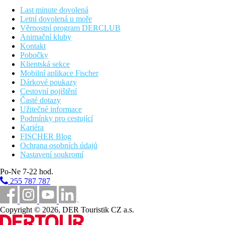
možný také bez stravy
Last minute dovolená
Letní dovolená u moře
Vzdálenosti
Věrnostní program DERCLUB
Animační kluby
5 km
Kontakt
Centrum města
Pobočky
Klientská sekce
21 km
Mobilní aplikace Fischer
Vzdálenost od nejbližšího letiště
Dárkové poukazy
Cestovní pojištění
Fotogalerie
Časté dotazy
Užitečné informace
Podmínky pro cestující
Kariéra
FISCHER Blog
Ochrana osobních údajů
Nastavení soukromí
Po-Ne 7-22 hod.
255 787 787
Copyright © 2026, DER Touristik CZ a.s.