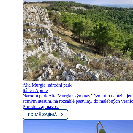
Alta Murgia, národní park
Itálie / Apulie
Národní park Alta Murgia svým návštěvníkům nabízí tajem
strmým útesům, na rozsáhlé pastviny, do malebných vesnic
Přírodní zajímavost
TO MĚ ZAJÍMÁ