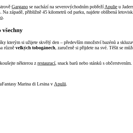
ostrově
Gargano
se nachází na severovýchodním pobřeží
Apulie
u Jader
o
. Na západě, přibližně 45 kilometrů od parku, najdete oblíbená letovis
lo
.
o všechny
ky kterým si užijete skvělý den – především množství bazénů a skluza
na různě
velkých tobogánech
, zaručeně si přijdete na své. Těšit se 
zkoušejte některou z
restaurací
, snack barů nebo stánků s občerstvením
Fantasy Marina di Lesina v
Apulii
.