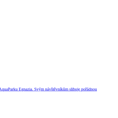
 v AquaParku Egnazia. Svým návštěvníkům slibuje pořádnou