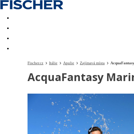
Akční nabídky
Last minute
First minute - Exotika a zim
Fischer.cz
Itálie
Apulie
Zajímavá místa
AcquaFantasy
AcquaFantasy Marin