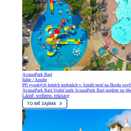
AcquaPark Bari
Itálie / Apulie
Při vysokých letních teplotách v Apulii není na škodu osvě
AcquaPark Bari.Vodní park AcquaPark Bari najdete na jih
Lázně, wellness, relaxace
TO MĚ ZAJÍMÁ