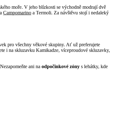
ského moře. V jeho blízkosti se východně modrají dvě
ka
Campomarino
a Termoli. Za návštěvu stojí i nedaleký
vek pro všechny věkové skupiny. Ať už preferujete
můžete i na skluzavku Kamikadze, víceproudové skluzavky,
. Nezapomeňte ani na
odpočinkové zóny
s lehátky, kde