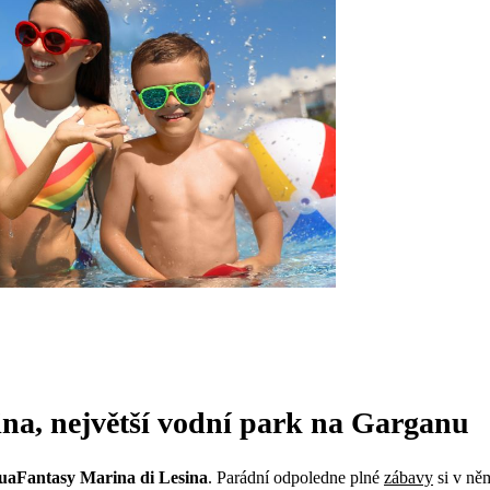
na, největší vodní park na Garganu
uaFantasy Marina di Lesina
. Parádní odpoledne plné
zábavy
si v něm