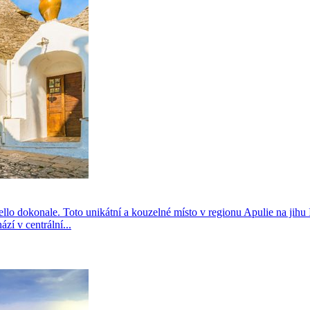
o dokonale. Toto unikátní a kouzelné místo v regionu Apulie na jihu It
zí v centrální...