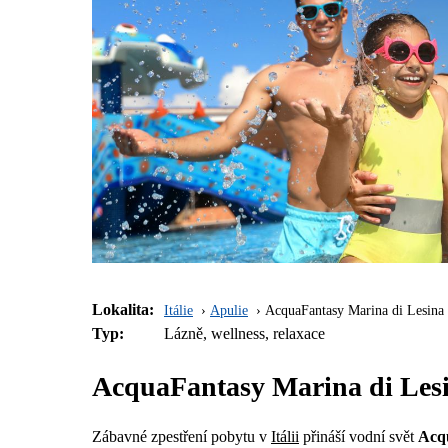
Lokalita:
Itálie
Apulie
AcquaFantasy Marina di Lesina
Typ:
Lázně, wellness, relaxace
AcquaFantasy Marina di Lesi
Zábavné zpestření pobytu v
Itálii
přináší vodní svět
Acq