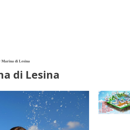
a u moře
Animační kluby
First minute – Léto 2027
Vě
 Marina di Lesina
a di Lesina