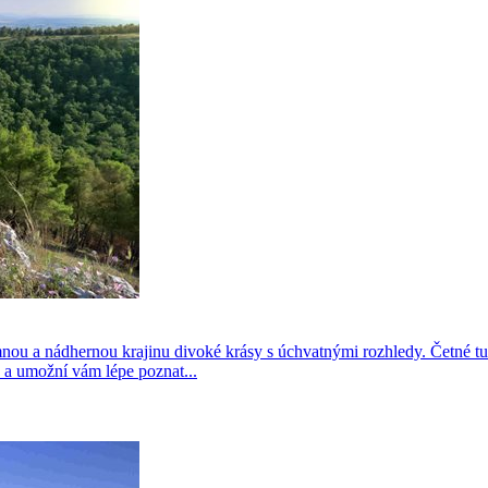
nou a nádhernou krajinu divoké krásy s úchvatnými rozhledy. Četné tu
 a umožní vám lépe poznat...