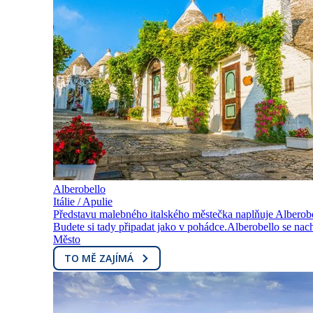
Alberobello
Itálie / Apulie
Představu malebného italského městečka naplňuje Alberobell
Budete si tady připadat jako v pohádce.Alberobello se nachá
Město
TO MĚ ZAJÍMÁ