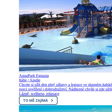
AquaPark Egnazia
Itálie / Apulie
Chcete si užít den plný zábavy a legrace ve slunném ital
porci osvěžení i dobrodružství. Nádherné chvíle si zde užij
Lázně, wellness, relaxace
TO MĚ ZAJÍMÁ