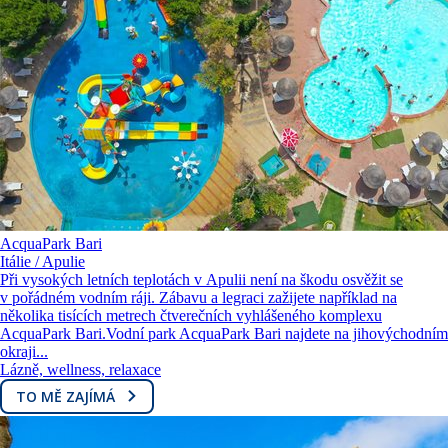
AcquaPark Bari
Itálie / Apulie
Při vysokých letních teplotách v Apulii není na škodu osvěžit se
v pořádném vodním ráji. Zábavu a legraci zažijete například na
několika tisících metrech čtverečních vyhlášeného komplexu
AcquaPark Bari.Vodní park AcquaPark Bari najdete na jihovýchodním
okraji...
Lázně, wellness, relaxace
TO MĚ ZAJÍMÁ