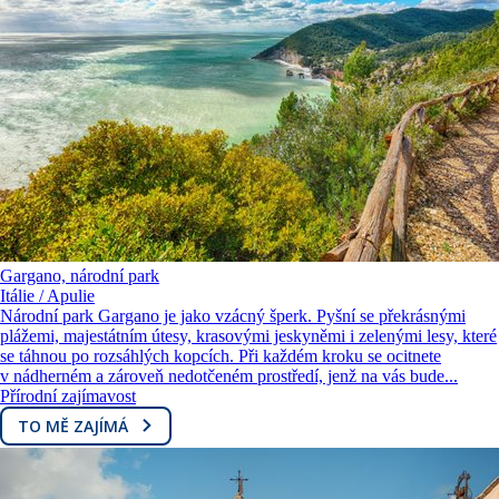
Gargano, národní park
Itálie / Apulie
Národní park Gargano je jako vzácný šperk. Pyšní se překrásnými
plážemi, majestátním útesy, krasovými jeskyněmi i zelenými lesy, které
se táhnou po rozsáhlých kopcích. Při každém kroku se ocitnete
v nádherném a zároveň nedotčeném prostředí, jenž na vás bude...
Přírodní zajímavost
TO MĚ ZAJÍMÁ