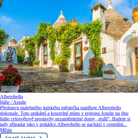
Alberobello
Itálie / Apulie
Představu malebného italského městečka naplňuje Alberobello
dokonale. Toto unikátní a kouzelné místo v regionu Apulie na jihu
Itálie celosvětově proslavily nezaměnitelné domy „trulli“. Budete si
tady připadat jako v pohádce.Alberobello se nachází v centrální...
Město