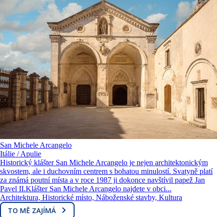
San Michele Arcangelo
Itálie / Apulie
Historický klášter San Michele Arcangelo je nejen architektonickým
skvostem, ale i duchovním centrem s bohatou minulostí. Svatyně platí
za známá poutní místa a v roce 1987 ji dokonce navštívil papež Jan
Pavel II.Klášter San Michele Arcangelo najdete v obci...
Architektura, Historické místo, Náboženské stavby, Kultura
TO MĚ ZAJÍMÁ