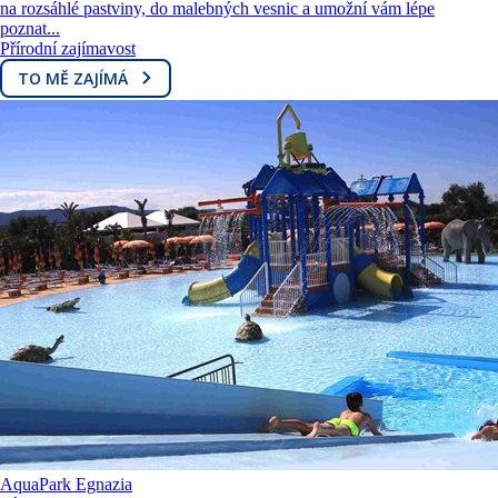
na rozsáhlé pastviny, do malebných vesnic a umožní vám lépe
poznat...
Přírodní zajímavost
TO MĚ ZAJÍMÁ
AquaPark Egnazia