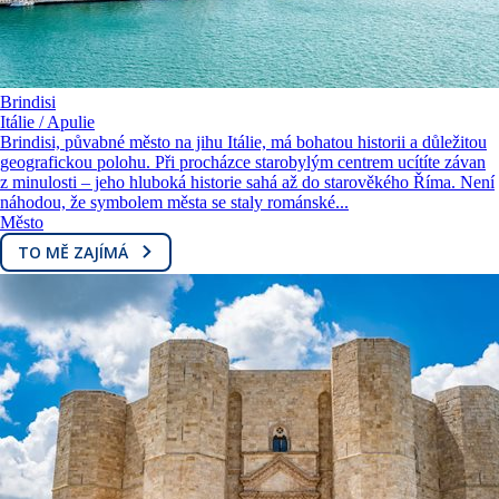
Brindisi
Itálie / Apulie
Brindisi, půvabné město na jihu Itálie, má bohatou historii a důležitou
geografickou polohu. Při procházce starobylým centrem ucítíte závan
z minulosti – jeho hluboká historie sahá až do starověkého Říma. Není
náhodou, že symbolem města se staly románské...
Město
TO MĚ ZAJÍMÁ