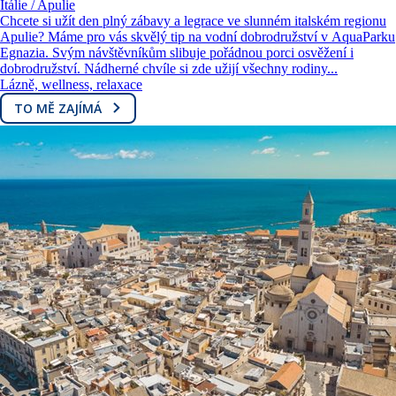
Itálie / Apulie
Chcete si užít den plný zábavy a legrace ve slunném italském regionu
Apulie? Máme pro vás skvělý tip na vodní dobrodružství v AquaParku
Egnazia. Svým návštěvníkům slibuje pořádnou porci osvěžení i
dobrodružství. Nádherné chvíle si zde užijí všechny rodiny...
Lázně, wellness, relaxace
TO MĚ ZAJÍMÁ