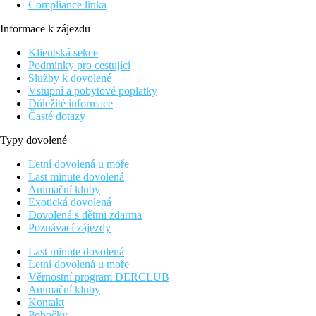
Compliance linka
Informace k zájezdu
Klientská sekce
Podmínky pro cestující
Služby k dovolené
Vstupní a pobytové poplatky
Důležité informace
Časté dotazy
Typy dovolené
Letní dovolená u moře
Last minute dovolená
Animační kluby
Exotická dovolená
Dovolená s dětmi zdarma
Poznávací zájezdy
Last minute dovolená
Letní dovolená u moře
Věrnostní program DERCLUB
Animační kluby
Kontakt
Pobočky