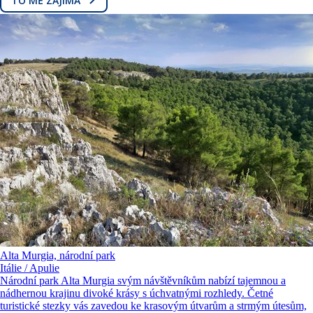
TO MĚ ZAJÍMÁ
Alta Murgia, národní park
Itálie / Apulie
Národní park Alta Murgia svým návštěvníkům nabízí tajemnou a
nádhernou krajinu divoké krásy s úchvatnými rozhledy. Četné
turistické stezky vás zavedou ke krasovým útvarům a strmým útesům,