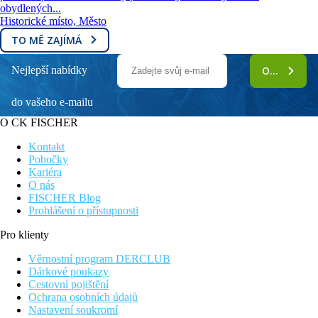
obydlených...
Historické místo, Město
TO MĚ ZAJÍMÁ
Nejlepší nabídky
ODEBÍRAT
do vašeho e-mailu
O CK FISCHER
Kontakt
Pobočky
Kariéra
O nás
FISCHER Blog
Prohlášení o přístupnosti
Pro klienty
Věrnostní program DERCLUB
Dárkové poukazy
Cestovní pojištění
Ochrana osobních údajů
Nastavení soukromí