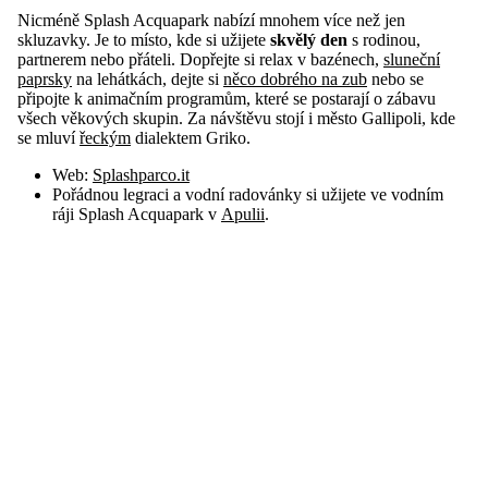
Nicméně Splash Acquapark nabízí mnohem více než jen
skluzavky. Je to místo, kde si užijete
skvělý den
s rodinou,
partnerem nebo přáteli. Dopřejte si relax v bazénech,
sluneční
paprsky
na lehátkách, dejte si
něco dobrého na zub
nebo se
připojte k animačním programům, které se postarají o zábavu
všech věkových skupin. Za návštěvu stojí i město Gallipoli, kde
se mluví
řeckým
dialektem Griko.
Web:
Splashparco.it
Pořádnou legraci a vodní radovánky si užijete ve vodním
ráji Splash Acquapark v
Apulii
.