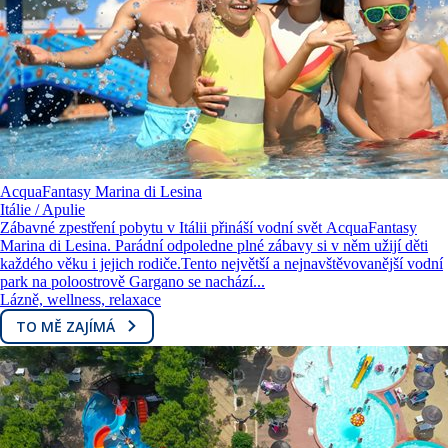
AcquaFantasy Marina di Lesina
Itálie / Apulie
Zábavné zpestření pobytu v Itálii přináší vodní svět AcquaFantasy
Marina di Lesina. Parádní odpoledne plné zábavy si v něm užijí děti
každého věku i jejich rodiče.Tento největší a nejnavštěvovanější vodní
park na poloostrově Gargano se nachází...
Lázně, wellness, relaxace
TO MĚ ZAJÍMÁ