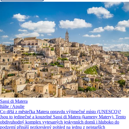
Sassi di Matera
Itálie / Apulie
Co dělá z městečka Matera opravdu výjimečné místo (UNESCO)?
Jsou to jedinečné a kouzelné Sassi di Matera (kameny Matery). Tento
obdivuhodný komplex vytesaných jeskynních domů i hluboko do
podzemí přináší nezkreslený pohled na jednu z nejstarších