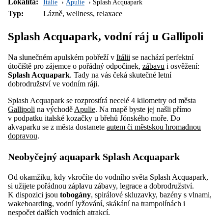
Lokalita:
Itálie
Apulie
Splash Acquapark
Typ:
Lázně, wellness, relaxace
Splash Acquapark, vodní ráj u Gallipoli
Na slunečném apulském pobřeží v
Itálii
se nachází perfektní
útočiště pro zájemce o pořádný odpočinek,
zábavu
i osvěžení:
Splash Acquapark
. Tady na vás čeká skutečné letní
dobrodružství ve vodním ráji.
Splash Acquapark se rozprostírá necelé 4 kilometry od města
Gallipoli
na východě
Apulie
. Na mapě byste jej našli přímo
v podpatku italské kozačky u břehů Jónského moře. Do
akvaparku se z města dostanete
autem či městskou hromadnou
dopravou
.
Neobyčejný aquapark Splash Acquapark
Od okamžiku, kdy vkročíte do vodního světa Splash Acquapark,
si užijete pořádnou záplavu zábavy, legrace a dobrodružství.
K dispozici jsou
tobogány
, spirálové skluzavky, bazény s vlnami,
wakeboarding, vodní lyžování, skákání na trampolínách i
nespočet dalších vodních atrakcí.