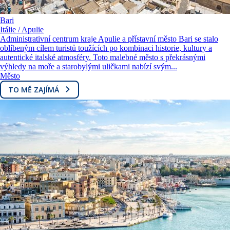
Bari
Itálie / Apulie
Administrativní centrum kraje Apulie a přístavní město Bari se stalo
oblíbeným cílem turistů toužících po kombinaci historie, kultury a
autentické italské atmosféry. Toto malebné město s překrásnými
výhledy na moře a starobylými uličkami nabízí svým...
Město
TO MĚ ZAJÍMÁ