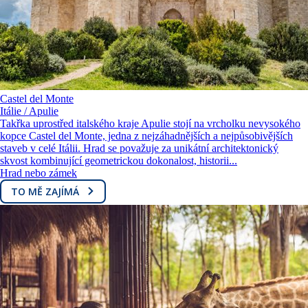
Castel del Monte
Itálie / Apulie
Takřka uprostřed italského kraje Apulie stojí na vrcholku nevysokého
kopce Castel del Monte, jedna z nejzáhadnějších a nejpůsobivějších
staveb v celé Itálii. Hrad se považuje za unikátní architektonický
skvost kombinující geometrickou dokonalost, historii...
Hrad nebo zámek
TO MĚ ZAJÍMÁ