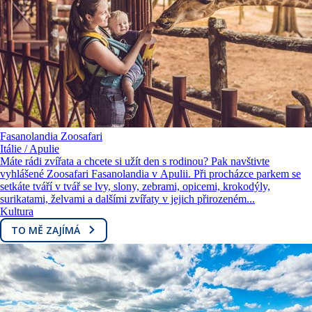
Fasanolandia Zoosafari
Itálie / Apulie
Máte rádi zvířata a chcete si užít den s rodinou? Pak navštivte
vyhlášené Zoosafari Fasanolandia v Apulii. Při procházce parkem se
setkáte tváří v tvář se lvy, slony, zebrami, opicemi, krokodýly,
surikatami, želvami a dalšími zvířaty v jejich přirozeném...
Kultura
TO MĚ ZAJÍMÁ