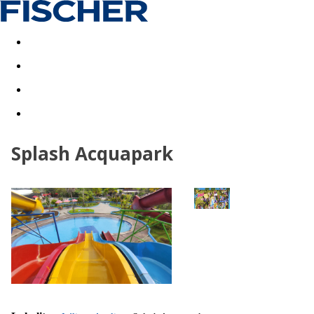
Akční nabídky
Last minute
First minute - Exotika a zim
Splash Acquapark