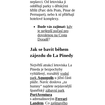
neplavci. Od letoviska ji
oddělují parky s dětskými
hřišti (Parc dels Prats, Pinar de
Perruquet), nebo k ní přiléhají
hotelové komplexy.
Bude vás zajímat:
kdy
je nejlepší počasí pro
dovolenou na Costa
Doradě
?
Jak se bavit během
zájezdu do La Pinedy
Největší atrakcí letoviska La
Pineda je bezpochyby
vyhlášený, rozsáhlý
vodní
park
Aquopolis
u jižní části
pláže. Navíc doslova „za
humny“ najdete nejslavnější
španělský
zábavní park
PortAventura
s adrenalinovým
Ferrari
Landem
. Co
zajímavého