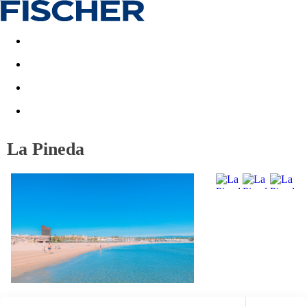
Akční nabídky
Last minute
First minute - Exotika a zim
La Pineda