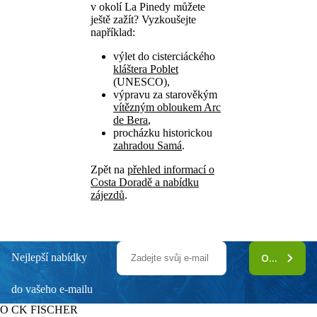
v okolí La Pinedy můžete
ještě zažít? Vyzkoušejte
například:
výlet do cisterciáckého
kláštera Poblet
(UNESCO),
výpravu za starověkým
vítězným obloukem Arc
de Bera
,
procházku historickou
zahradou Samá
.
Zpět na
přehled informací o
Costa Doradě a nabídku
zájezdů
.
Nejlepší nabídky
ODEBÍRAT
do vašeho e-mailu
O CK FISCHER