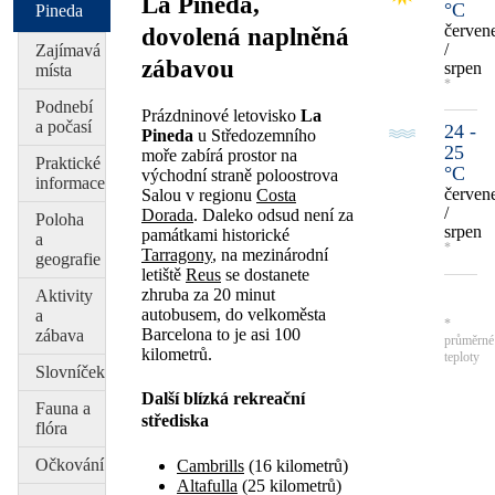
La Pineda,
°C
Pineda
červen
dovolená naplněná
/
Zajímavá
zábavou
srpen
místa
*
Podnebí
Prázdninové letovisko
La
a počasí
24 -
Pineda
u Středozemního
25
moře zabírá prostor na
Praktické
°C
východní straně poloostrova
informace
červen
Salou v regionu
Costa
/
Dorada
. Daleko odsud není za
Poloha
srpen
památkami historické
a
*
Tarragony
, na mezinárodní
geografie
letiště
Reus
se dostanete
zhruba za 20 minut
Aktivity
autobusem, do velkoměsta
a
*
Barcelona to je asi 100
zábava
průměrné
kilometrů.
teploty
Slovníček
Další blízká rekreační
Fauna a
střediska
flóra
Očkování
Cambrills
(16 kilometrů)
Altafulla
(25 kilometrů)