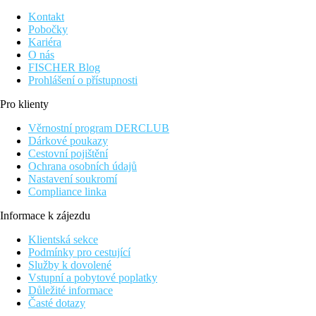
Kontakt
Pobočky
Kariéra
O nás
FISCHER Blog
Prohlášení o přístupnosti
Pro klienty
Věrnostní program DERCLUB
Dárkové poukazy
Cestovní pojištění
Ochrana osobních údajů
Nastavení soukromí
Compliance linka
Informace k zájezdu
Klientská sekce
Podmínky pro cestující
Služby k dovolené
Vstupní a pobytové poplatky
Důležité informace
Časté dotazy