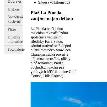
Doprava
Sitges
(70 kilometrů)
Historie
Pláž La Pineda
Španělská
zaujme nejen délkou
kuchyně
La Pineda tvoří jednu
Pláže
rozlehlou rekreační zónu
společně s vedlejšími
Důležité
středisky Far a
Salou
,
informace
administrativně se řadí pod
Fotogalerie
blízké městečko
Vila-Seca
.
Charakteristická pro ni je
příjemná atmosféra, uličky
plné restaurací, barů a
obchůdků i okolní pás
golfových hřišť
(Lumine Golf
Course, Hills Course).