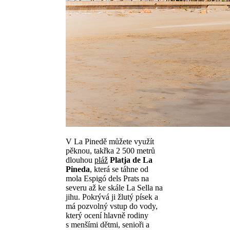
V La Pinedě můžete využít
pěknou, takřka 2 500 metrů
dlouhou
pláž
Platja de La
Pineda
, která se táhne od
mola Espigó dels Prats na
severu až ke skále La Sella na
jihu. Pokrývá ji žlutý písek a
má pozvolný vstup do vody,
který ocení hlavně rodiny
s menšími dětmi, senioři a