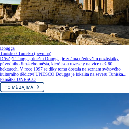
Dougga
Tunisko / Tunisko (pevnina)
Dřívější Thugga, dnešní Dougga, je známá především pozůstatky
původního římského města, které jsou rozesety na více než 60
hektarech. V roce 1997 se díky tomu dostala na seznam světového
kulturního dědictví UNESCO.Dougga je lokalita na severu Tuniska...
Památka UNESCO
TO MĚ ZAJÍMÁ