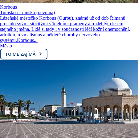
Korbous
Tunisko / Tunisko (pevnina)
Lázeňské městečko Korbous (Qurbu), známé už od dob Římanů,
proslulo svými siřičitými vřídelními prameny a rozlehlým lesem
stejného jména. Lidé si tady i v současnosti léčí kožní onemocnění,
artritidu, revmatismus a některé choroby nervového
systému.Korbous...
Město
TO MĚ ZAJÍMÁ