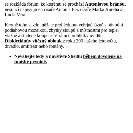
se rozkládá fórum, ke kterému se prochází
Antoniovou bránou
,
nesoucí nápisy jmen císaře Antonia Pia, císaře Marka Aurélia a
Lucia Vera.
Kromě toho si zde můžete prohlédnout veřejné lázně s původní
podlahovou mozaikou, zbytky sloupů a místnostmi pro teplé,
vlažné a studené koupele. V rámci prohlídky uvidíte
Diokleciánův vítězný oblouk
z roku 290 našeho letopočtu,
divadlo, amfiteátr nebo fontány.
Neváhejte tedy a navštivte Sbeitlu
během dovolené na
tuniské pevnině.