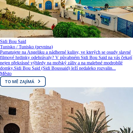
Sidi Bou Said
Tunisko / Tunisko (pevnina)
Pamatujete na Angeliku a nádherné kulisy, ve kterých se osudy slavné
filmové hrdinky odehrávaly? V půvabném Sidi Bou Said na vás čekají
nejen překrásné výhledy na mořský záliv a na malebné modrobílé
domky.Sidi Bou Said (Sidi Boussaid) leží nedaleko rozvalin...
Město
TO MĚ ZAJÍMÁ