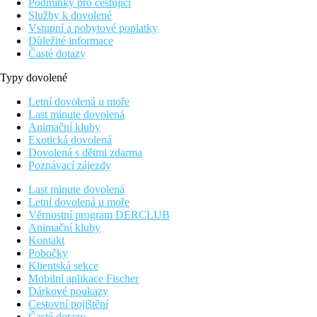
Podmínky pro cestující
Služby k dovolené
Vstupní a pobytové poplatky
Důležité informace
Časté dotazy
Typy dovolené
Letní dovolená u moře
Last minute dovolená
Animační kluby
Exotická dovolená
Dovolená s dětmi zdarma
Poznávací zájezdy
Last minute dovolená
Letní dovolená u moře
Věrnostní program DERCLUB
Animační kluby
Kontakt
Pobočky
Klientská sekce
Mobilní aplikace Fischer
Dárkové poukazy
Cestovní pojištění
Časté dotazy