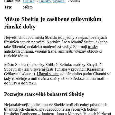
Lokalita:
Tunisko
Tunisko (pevnina)
Sbeitla
Typ:
Město
Město Sbeitla je zaslíbené milovníkům
římské doby
Největší chloubou města
Sbeitla
jsou jedny z nejzachovalejších
římských staveb na světě. Nacházejí se v lokalitě Sufetula (nebo
také Sibetula) nedaleko moderní zástavby. Zahrnují
trosky
antických chrámů
, veřejné lázně, amfiteátr, vítězný oblouk či
rozlehlé fórum.
Město Sbeitla (berbersky Sbitla či Seftula, arabsky Sbaytla či
Subaytilah) leží v
severní části Tuniska
v provincii
Kasserine
(Wilayat al-Gasrin).
Hlavní silnice
od národního parku Chambi se
tady rozděluje a míří dvěma směry až ke Středozemnímu moři –
do
Súsy
a do Sfaxu.
Poznejte starověké bohatství Sbeitly
Nejatraktivnější podívanou ve Sbeitle tvoří zříceniny původních
tří antických chrámů, pravděpodobně zasvěcených bohům
římského Pantheonu – Jupiteru, Junu a Minervě. V jejich blízkosti