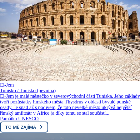
El-Jem
Tunisko / Tunisko (pevnina)
El-Jem je malé městečko v severovýchodní části Tuniska. Jeho základy
tvoří pozůstatky římského města Thysdrus v oblasti bývalé punské
osady. Je snad až s podivem, že toto nevelké město ukrývá největší
římský amfiteátr v Africe (a díky tomu se stal součástí...
Památka UNESCO
TO MĚ ZAJÍMÁ