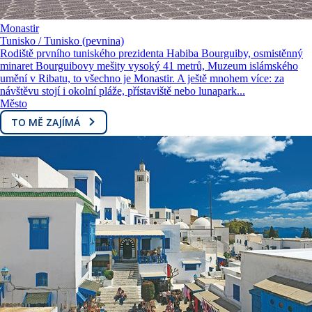
Monastir
Tunisko / Tunisko (pevnina)
Rodiště prvního tuniského prezidenta Habiba Bourguiby, osmistěnný
minaret Bourguibovy mešity vysoký 41 metrů, Muzeum islámského
umění v Ribatu, to všechno je Monastir. A ještě mnohem více: za
návštěvu stojí i okolní pláže, přístaviště nebo lunapark...
Město
TO MĚ ZAJÍMÁ