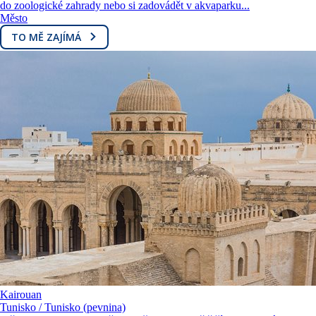
do zoologické zahrady nebo si zadovádět v akvaparku...
Město
TO MĚ ZAJÍMÁ
Kairouan
Tunisko / Tunisko (pevnina)