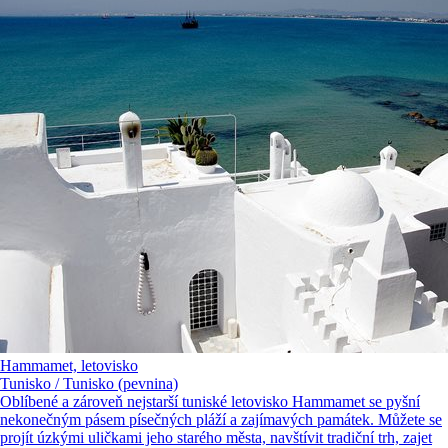
Hammamet, letovisko
Tunisko / Tunisko (pevnina)
Oblíbené a zároveň nejstarší tuniské letovisko Hammamet se pyšní
nekonečným pásem písečných pláží a zajímavých památek. Můžete se
projít úzkými uličkami jeho starého města, navštívit tradiční trh, zajet