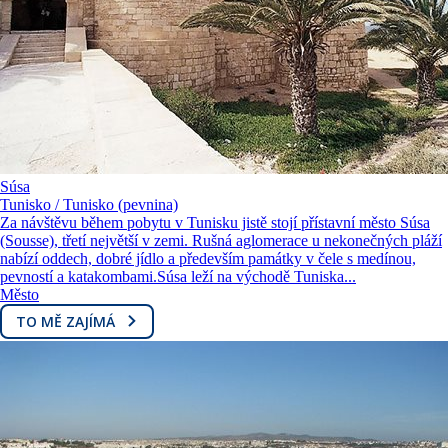
Súsa
Tunisko / Tunisko (pevnina)
Za návštěvu během pobytu v Tunisku jistě stojí přístavní město Súsa
(Sousse), třetí největší v zemi. Rušná aglomerace u nekonečných pláží
nabízí oddech, dobré jídlo a především památky v čele s medínou,
pevností a katakombami.Súsa leží na východě Tuniska...
Město
TO MĚ ZAJÍMÁ