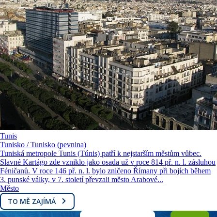
Tunis
Tunisko / Tunisko (pevnina)
Tuniská metropole Tunis (Túnis) patří k nejstarším městům vůbec.
Slavné Kartágo zde vzniklo jako osada už v roce 814 př. n. l. zásluhou
Féničanů. V roce 146 př. n. l. bylo zničeno Římany při bojích během
3. punské války, v 7. století převzali město Arabové...
Město
TO MĚ ZAJÍMÁ