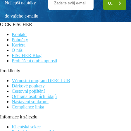
Nejlepší nabídky
ODEBÍRAT
do vašeho e-mailu
O CK FISCHER
Kontakt
Pobočky
Kariéra
O nás
FISCHER Blog
Prohlášení o přístupnosti
Pro klienty
Věrnostní program DERCLUB
Dárkové poukazy
Cestovní pojištění
Ochrana osobních údajů
Nastavení soukromí
Compliance linka
Informace k zájezdu
Klientská sekce