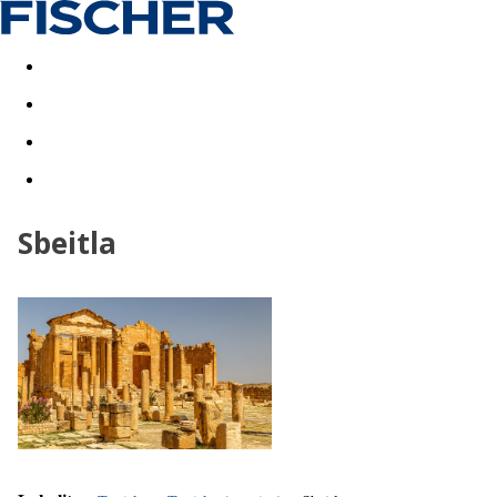
Akční nabídky
Last minute
First minute - Exotika a zim
Sbeitla