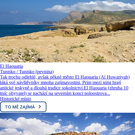
El Haouaria
Tunisko / Tunisko (pevnina)
Tak trochu odlehlé, avšak pěkné město El Haouaria (Al Huwariyah)
láká své návštěvníky mnoha zajímavostmi. Prim mezi nimi hrají
antické jeskyně a dlouhá tradice sokolnictví.El Haouaria (zhruba 10
tisíc obyvatel) se nachází na severním konci poloostrova...
Historické místo
TO MĚ ZAJÍMÁ