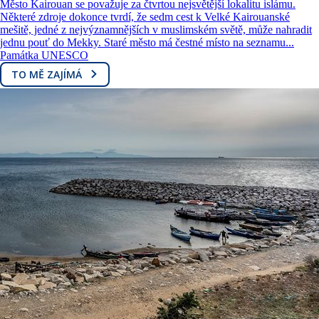
Město Kairouan se považuje za čtvrtou nejsvětější lokalitu islámu.
Některé zdroje dokonce tvrdí, že sedm cest k Velké Kairouanské
mešitě, jedné z nejvýznamnějších v muslimském světě, může nahradit
jednu pouť do Mekky. Staré město má čestné místo na seznamu...
Památka UNESCO
TO MĚ ZAJÍMÁ