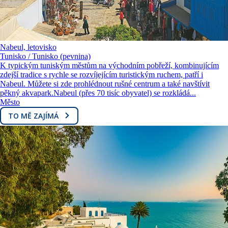
Nabeul, letovisko
Tunisko / Tunisko (pevnina)
K typickým tuniským městům na východním pobřeží, kombinujícím
zdejší tradice s rychle se rozvíjejícím turistickým ruchem, patří i
Nabeul. Můžete si zde prohlédnout rušné centrum a také navštívit
pěkný akvapark.Nabeul (přes 70 tisíc obyvatel) se rozkládá...
Město
TO MĚ ZAJÍMÁ