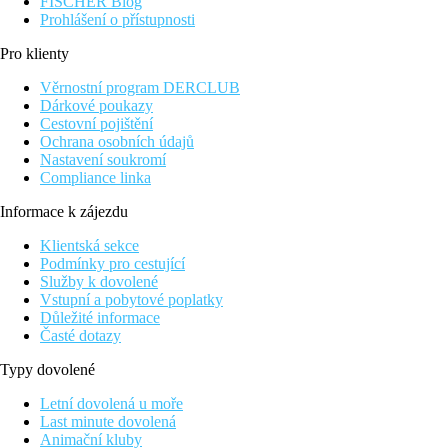
FISCHER Blog
Prohlášení o přístupnosti
Pro klienty
Věrnostní program DERCLUB
Dárkové poukazy
Cestovní pojištění
Ochrana osobních údajů
Nastavení soukromí
Compliance linka
Informace k zájezdu
Klientská sekce
Podmínky pro cestující
Služby k dovolené
Vstupní a pobytové poplatky
Důležité informace
Časté dotazy
Typy dovolené
Letní dovolená u moře
Last minute dovolená
Animační kluby