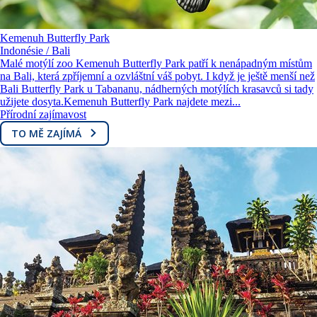
Kemenuh Butterfly Park
Indonésie / Bali
Malé motýlí zoo Kemenuh Butterfly Park patří k nenápadným místům
na Bali, která zpříjemní a ozvláštní váš pobyt. I když je ještě menší než
Bali Butterfly Park u Tabananu, nádherných motýlích krasavců si tady
užijete dosyta.Kemenuh Butterfly Park najdete mezi...
Přírodní zajímavost
TO MĚ ZAJÍMÁ