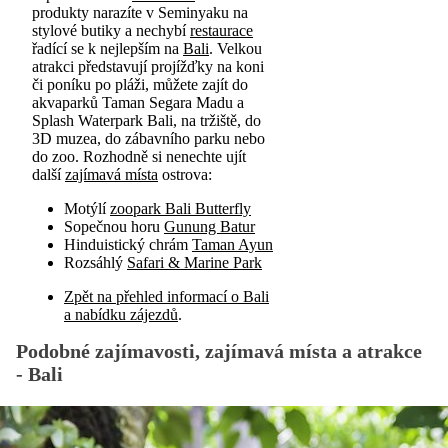
produkty narazíte v Seminyaku na
stylové butiky a nechybí
restaurace
řadící se k nejlepším na
Bali
. Velkou
atrakci představují projížďky na koni
či poníku po pláži, můžete zajít do
akvaparků Taman Segara Madu a
Splash Waterpark Bali, na tržiště, do
3D muzea, do zábavního parku nebo
do zoo. Rozhodně si nenechte ujít
další
zajímavá místa
ostrova:
Motýlí
zoopark Bali Butterfly
Sopečnou horu
Gunung Batur
Hinduistický chrám
Taman Ayun
Rozsáhlý
Safari & Marine Park
Zpět na přehled informací o Bali
a nabídku zájezdů
.
Podobné zajímavosti, zajímavá místa a atrakce
- Bali