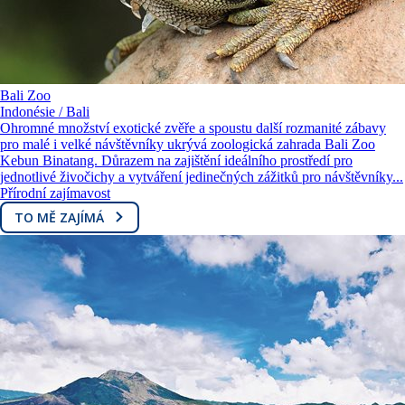
Bali Zoo
Indonésie / Bali
Ohromné množství exotické zvěře a spoustu další rozmanité zábavy
pro malé i velké návštěvníky ukrývá zoologická zahrada Bali Zoo
Kebun Binatang. Důrazem na zajištění ideálního prostředí pro
jednotlivé živočichy a vytváření jedinečných zážitků pro návštěvníky...
Přírodní zajímavost
TO MĚ ZAJÍMÁ