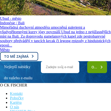
Ubud - město
Indonésie / Bali
Mimořádná duchovní atmosféra umocněná galeriemi a
všudypřítomnými kurzy jógy povznáší Ubud na jedno z nejúžasnějších
míst na Bali. Za doprovodu gamelanových kapel zde pestrobarevné
soubory předvádějí v tancích kecak či legong epizody z hinduistických
eposů...
Město
TO MĚ ZAJÍMÁ
Nejlepší nabídky
ODEBÍRAT
do vašeho e-mailu
O CK FISCHER
Kontakt
Pobočky
Kariéra
O nás