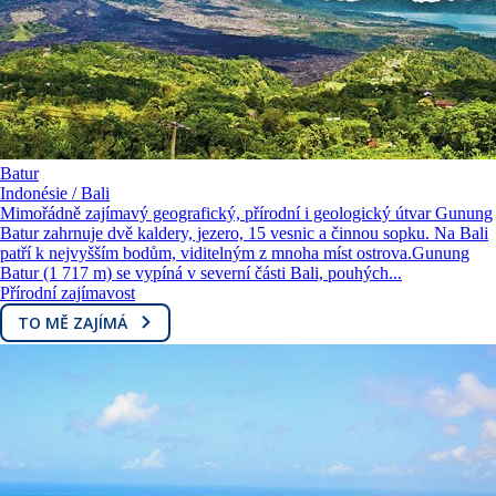
Batur
Indonésie / Bali
Mimořádně zajímavý geografický, přírodní i geologický útvar Gunung
Batur zahrnuje dvě kaldery, jezero, 15 vesnic a činnou sopku. Na Bali
patří k nejvyšším bodům, viditelným z mnoha míst ostrova.Gunung
Batur (1 717 m) se vypíná v severní části Bali, pouhých...
Přírodní zajímavost
TO MĚ ZAJÍMÁ