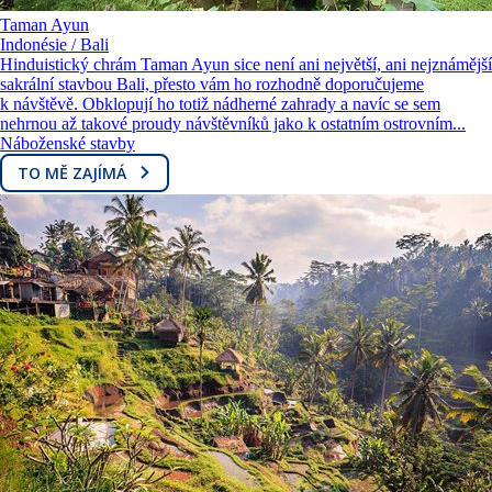
Taman Ayun
Indonésie / Bali
Hinduistický chrám Taman Ayun sice není ani největší, ani nejznámější
sakrální stavbou Bali, přesto vám ho rozhodně doporučujeme
k návštěvě. Obklopují ho totiž nádherné zahrady a navíc se sem
nehrnou až takové proudy návštěvníků jako k ostatním ostrovním...
Náboženské stavby
TO MĚ ZAJÍMÁ