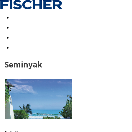
Akční nabídky
Last minute
First minute - Exotika a zim
Seminyak