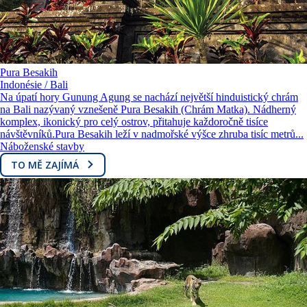
Pura Besakih
Indonésie / Bali
Na úpatí hory Gunung Agung se nachází největší hinduistický chrám
na Bali nazývaný vznešeně Pura Besakih (Chrám Matka). Nádherný
komplex, ikonický pro celý ostrov, přitahuje každoročně tisíce
návštěvníků.Pura Besakih leží v nadmořské výšce zhruba tisíc metrů...
Náboženské stavby
TO MĚ ZAJÍMÁ