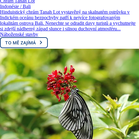
Chrám Tanah Lot
Indonésie / Bali
Hinduistický chrám Tanah Lot vystavěný na skalnatém ostrůvku v
Indickém oceánu bezpochyby patří k nejvíce fotografovaným
lokalitám ostrova Bali. Nenechte se odradit davy turistů a vychutnejte
si zdejší nádherný západ slunce i silnou duchovní atmosféru...
Náboženské stavby
TO MĚ ZAJÍMÁ