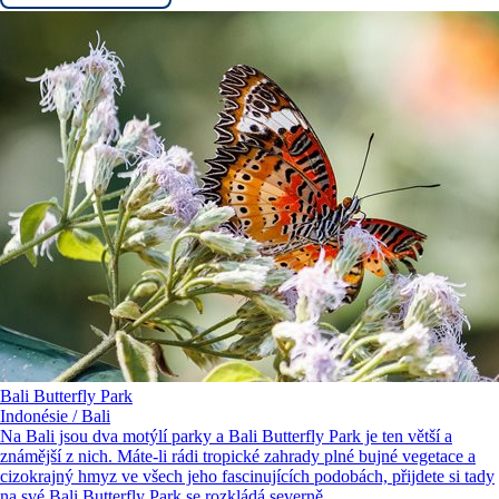
Bali Butterfly Park
Indonésie / Bali
Na Bali jsou dva motýlí parky a Bali Butterfly Park je ten větší a
známější z nich. Máte-li rádi tropické zahrady plné bujné vegetace a
cizokrajný hmyz ve všech jeho fascinujících podobách, přijdete si tady
na své.Bali Butterfly Park se rozkládá severně...