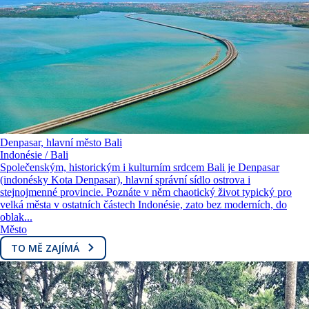
Denpasar, hlavní město Bali
Indonésie / Bali
Společenským, historickým i kulturním srdcem Bali je Denpasar
(indonésky Kota Denpasar), hlavní správní sídlo ostrova i
stejnojmenné provincie. Poznáte v něm chaotický život typický pro
velká města v ostatních částech Indonésie, zato bez moderních, do
oblak...
Město
TO MĚ ZAJÍMÁ