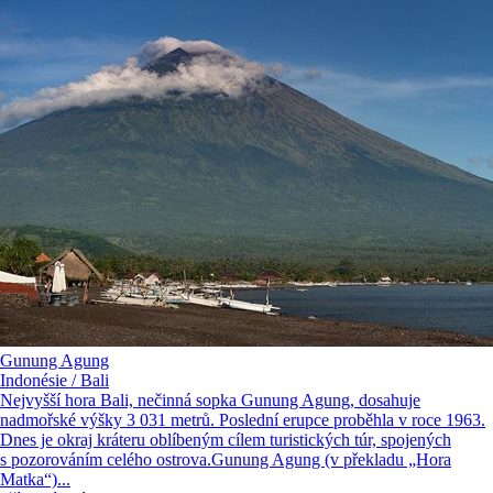
Gunung Agung
Indonésie / Bali
Nejvyšší hora Bali, nečinná sopka Gunung Agung, dosahuje
nadmořské výšky 3 031 metrů. Poslední erupce proběhla v roce 1963.
Dnes je okraj kráteru oblíbeným cílem turistických túr, spojených
s pozorováním celého ostrova.Gunung Agung (v překladu „Hora
Matka“)...