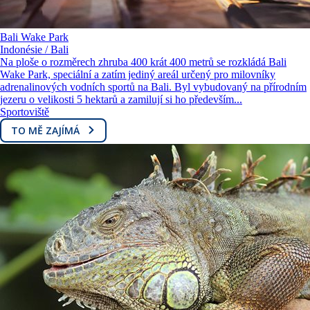
Bali Wake Park
Indonésie / Bali
Na ploše o rozměrech zhruba 400 krát 400 metrů se rozkládá Bali
Wake Park, speciální a zatím jediný areál určený pro milovníky
adrenalinových vodních sportů na Bali. Byl vybudovaný na přírodním
jezeru o velikosti 5 hektarů a zamilují si ho především...
Sportoviště
TO MĚ ZAJÍMÁ