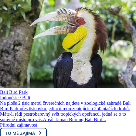
Bali Bird Park
Indonésie / Bali
Na ploše 2 tisíc metrů čtverečních najdete v zoologické zahradě Bali
Bird Park přes tisícovku jedinců reprezentujících 250 ptačích druhů.
Máte-li rádi pestrobarevný svět tropických opeřenců, jedná se o to
správné místo pro vás.Areál Taman Burung Bali Bird...
Přírodní zajímavost
TO MĚ ZAJÍMÁ