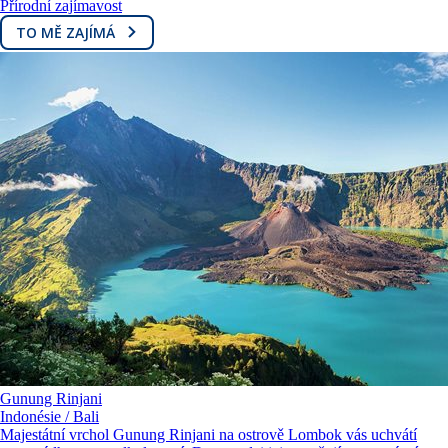
Přírodní zajímavost
TO MĚ ZAJÍMÁ
Gunung Rinjani
Indonésie / Bali
Majestátní vrchol Gunung Rinjani na ostrově Lombok vás uchvátí