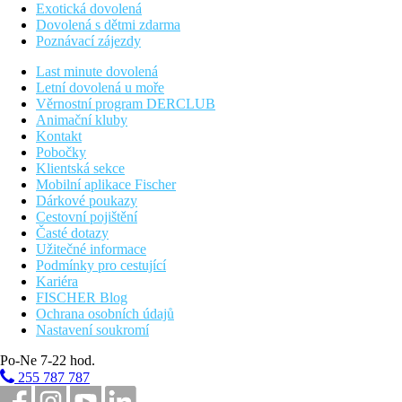
Exotická dovolená
Dovolená s dětmi zdarma
Poznávací zájezdy
Last minute dovolená
Letní dovolená u moře
Věrnostní program DERCLUB
Animační kluby
Kontakt
Pobočky
Klientská sekce
Mobilní aplikace Fischer
Dárkové poukazy
Cestovní pojištění
Časté dotazy
Užitečné informace
Podmínky pro cestující
Kariéra
FISCHER Blog
Ochrana osobních údajů
Nastavení soukromí
Po-Ne 7-22 hod.
255 787 787