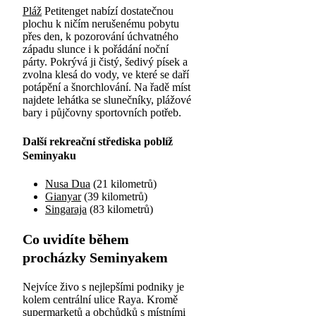
Pláž
Petitenget nabízí dostatečnou
plochu k ničím nerušenému pobytu
přes den, k pozorování úchvatného
západu slunce i k pořádání noční
párty. Pokrývá ji čistý, šedivý písek a
zvolna klesá do vody, ve které se daří
potápění a šnorchlování. Na řadě míst
najdete lehátka se slunečníky, plážové
bary i půjčovny sportovních potřeb.
Další rekreační střediska poblíž
Seminyaku
Nusa Dua
(21 kilometrů)
Gianyar
(39 kilometrů)
Singaraja
(83 kilometrů)
Co uvidíte během
procházky Seminyakem
Nejvíce živo s nejlepšími podniky je
kolem centrální ulice Raya. Kromě
supermarketů a
obchůdků
s místními