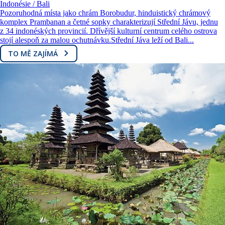
Indonésie / Bali
Pozoruhodná místa jako chrám Borobudur, hinduistický chrámový
komplex Prambanan a četné sopky charakterizují Střední Jávu, jednu
z 34 indonéských provincií. Dřívější kulturní centrum celého ostrova
stojí alespoň za malou ochutnávku.Střední Jáva leží od Bali...
TO MĚ ZAJÍMÁ