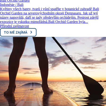
Bali Orchid Garden
Indonésie / Bali
Květiny všech barev, tvarů i vůní spatříte v botanické zahradě Bali
Orchid Garden na severovýchodním okraji Denpasaru. Jak už její
název napovídá, daří se tady především orchidejím. Pestrost zdejší
expozice je vskutku mimořádná.Bali Orchid Garden byla...
Přírodní zajímavost
TO MĚ ZAJÍMÁ