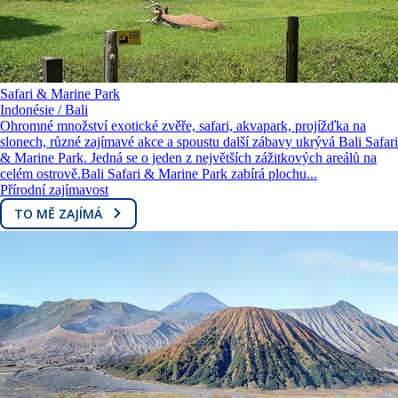
Safari & Marine Park
Indonésie / Bali
Ohromné množství exotické zvěře, safari, akvapark, projížďka na
slonech, různé zajímavé akce a spoustu další zábavy ukrývá Bali Safari
& Marine Park. Jedná se o jeden z největších zážitkových areálů na
celém ostrově.Bali Safari & Marine Park zabírá plochu...
Přírodní zajímavost
TO MĚ ZAJÍMÁ