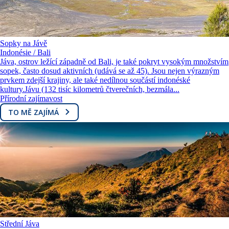
Sopky na Jávě
Indonésie / Bali
Jáva, ostrov ležící západně od Bali, je také pokryt vysokým množstvím
sopek, často dosud aktivních (udává se až 45). Jsou nejen výrazným
prvkem zdejší krajiny, ale také nedílnou součástí indonéské
kultury.Jávu (132 tisíc kilometrů čtverečních, bezmála...
Přírodní zajímavost
TO MĚ ZAJÍMÁ
Střední Jáva