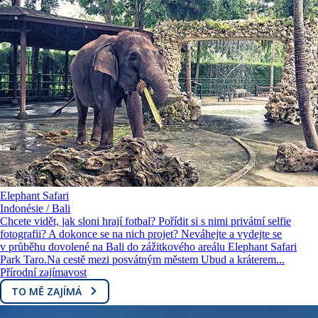
Elephant Safari
Indonésie / Bali
Chcete vidět, jak sloni hrají fotbal? Pořídit si s nimi privátní selfie
fotografii? A dokonce se na nich projet? Neváhejte a vydejte se
v průběhu dovolené na Bali do zážitkového areálu Elephant Safari
Park Taro.Na cestě mezi posvátným městem Ubud a kráterem...
Přírodní zajímavost
TO MĚ ZAJÍMÁ