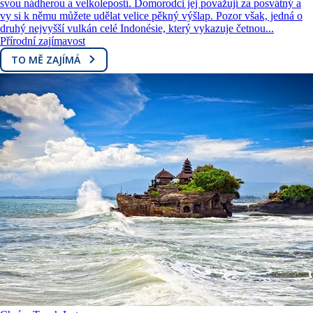
svou nádherou a velkolepostí. Domorodci jej považují za posvátný a
vy si k němu můžete udělat velice pěkný výšlap. Pozor však, jedná o
druhý nejvyšší vulkán celé Indonésie, který vykazuje četnou...
Přírodní zajímavost
TO MĚ ZAJÍMÁ