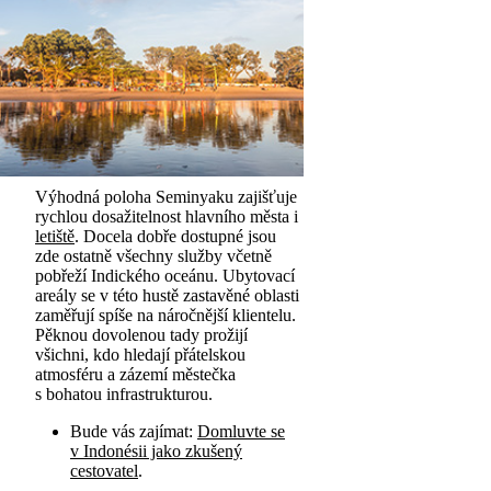
Výhodná poloha Seminyaku zajišťuje
rychlou dosažitelnost hlavního města i
letiště
. Docela dobře dostupné jsou
zde ostatně všechny služby včetně
pobřeží Indického oceánu. Ubytovací
areály se v této hustě zastavěné oblasti
zaměřují spíše na náročnější klientelu.
Pěknou dovolenou tady prožijí
všichni, kdo hledají přátelskou
atmosféru a zázemí městečka
s bohatou infrastrukturou.
Bude vás zajímat:
Domluvte se
v Indonésii jako zkušený
cestovatel
.