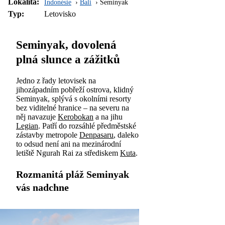
Lokalita:
Indonésie
Bali
Seminyak
Typ:
Letovisko
Seminyak, dovolená
plná slunce a zážitků
Jedno z řady letovisek na
jihozápadním pobřeží ostrova, klidný
Seminyak, splývá s okolními resorty
bez viditelné hranice – na severu na
něj navazuje
Kerobokan
a na jihu
Legian
. Patří do rozsáhlé předměstské
zástavby metropole
Denpasaru
, daleko
to odsud není ani na mezinárodní
letiště Ngurah Rai za střediskem
Kuta
.
Rozmanitá pláž Seminyak
vás nadchne