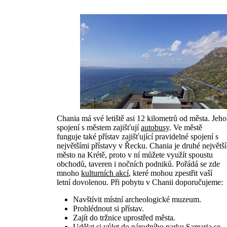
Chania má své letiště asi 12 kilometrů od města. Jeho
spojení s městem zajišťují
autobusy
. Ve městě
funguje také přístav zajišťující pravidelné spojení s
největšími přístavy v Řecku. Chania je druhé největší
město na Krétě, proto v ní můžete využít spoustu
obchodů, taveren i nočních podniků. Pořádá se zde
mnoho
kulturních akcí
, které mohou zpestřit vaší
letní dovolenou. Při pobytu v Chanii doporučujeme:
Navštívit místní archeologické muzeum.
Prohlédnout si přístav.
Zajít do tržnice uprostřed města.
Udělat si výlet do národního parku Samaria se