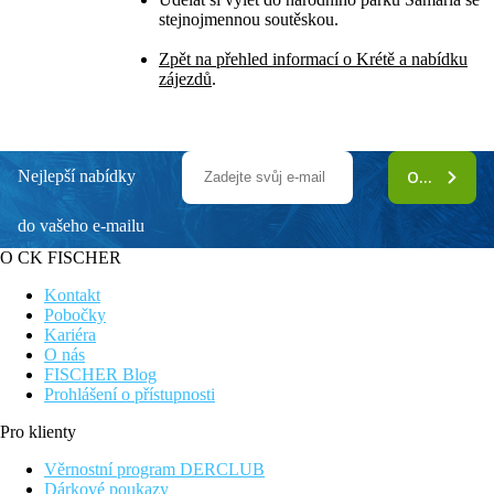
stejnojmennou soutěskou.
Zpět na přehled informací o Krétě a nabídku
zájezdů
.
Nejlepší nabídky
ODEBÍRAT
do vašeho e-mailu
O CK FISCHER
Kontakt
Pobočky
Kariéra
O nás
FISCHER Blog
Prohlášení o přístupnosti
Pro klienty
Věrnostní program DERCLUB
Dárkové poukazy