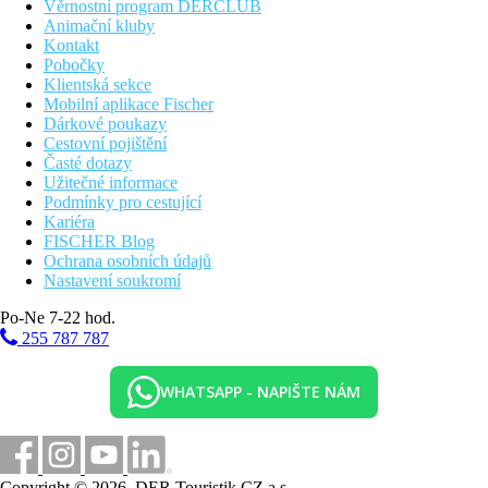
Věrnostní program DERCLUB
Animační kluby
Kontakt
Pobočky
Klientská sekce
Mobilní aplikace Fischer
Dárkové poukazy
Cestovní pojištění
Časté dotazy
Užitečné informace
Podmínky pro cestující
Kariéra
FISCHER Blog
Ochrana osobních údajů
Nastavení soukromí
Po-Ne 7-22 hod.
255 787 787
WHATSAPP - NAPIŠTE NÁM
Copyright © 2026, DER Touristik CZ a.s.