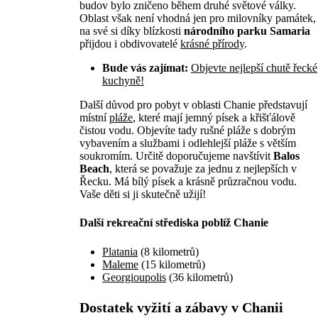
budov bylo zničeno během druhé světové války.
Oblast však není vhodná jen pro milovníky památek,
na své si díky blízkosti
národního parku Samaria
přijdou i obdivovatelé
krásné přírody
.
Bude vás zajímat:
Objevte nejlepší chutě řecké
kuchyně!
Další důvod pro pobyt v oblasti Chanie představují
místní
pláže
, které mají jemný písek a křišťálově
čistou vodu. Objevíte tady rušné pláže s dobrým
vybavením a službami i odlehlejší pláže s větším
soukromím. Určitě doporučujeme navštívit
Balos
Beach
, která se považuje za jednu z nejlepších v
Řecku. Má bílý písek a krásně průzračnou vodu.
Vaše děti si ji skutečně užijí!
Další rekreační střediska poblíž Chanie
Platania
(8 kilometrů)
Maleme
(15 kilometrů)
Georgioupolis
(36 kilometrů)
Dostatek vyžití a zábavy v Chanii