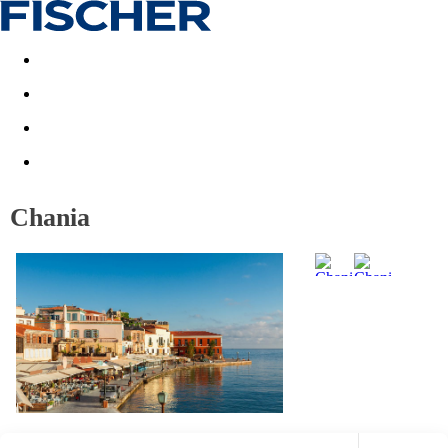
Akční nabídky
Last minute
First minute - Exotika a zim
Chania