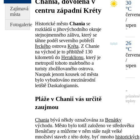
Chania, dovolená v
30
°C
Zajímavá
centru západní Kréty
místa
červen
/
Historické město
Chania
se
Fotogalerie
srpen
rozkládá u jihovýchodního okraje
*
stejnojmenného zálivu, který se
táhne podél severního pobřeží
26
řeckého
ostrova
Kréta
. Z Chanie
°C
na východ je to přibližně 130
červen
kilometrů do
Heraklionu
, který je
/
metropolí tohoto malebného a
srpen
turisty zbožňovaného ostrova.
*
Naopak jenom kousek od města
bylo vybudováno mezinárodní
letiště Daskalogiannis.
*
průměrné
Pláže v Chanii vás určitě
teploty
zaujmou
Chania
bývá někdy označována za
Benátky
východu. Město bylo totiž založeno ve středověku
Benátčany a můžeme v něm stále najít velké
množství staveb z této doby, byť mnoho
historických