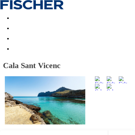
Akční nabídky
Last minute
First minute - Exotika a zim
Cala Sant Vicenc