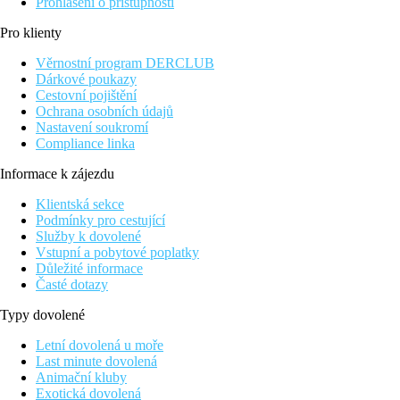
Prohlášení o přístupnosti
Pro klienty
Věrnostní program DERCLUB
Dárkové poukazy
Cestovní pojištění
Ochrana osobních údajů
Nastavení soukromí
Compliance linka
Informace k zájezdu
Klientská sekce
Podmínky pro cestující
Služby k dovolené
Vstupní a pobytové poplatky
Důležité informace
Časté dotazy
Typy dovolené
Letní dovolená u moře
Last minute dovolená
Animační kluby
Exotická dovolená