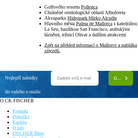
Golfového resortu
Pollenca
Chráněné ornitologické oblasti Albufereta
Akvaparku
Hidropark blízko Alcudie
Hlavního města
Palma de Mallorca
s katedrálou
La Seu, bazilikou San Francisco, arabskými
lázněmi, tržnicí Olivar a dalšími atrakcemi
Zpět na přehled informací o Mallorce a nabídku
zájezdů.
Nejlepší nabídky
ODEBÍRAT
do vašeho e-mailu
O CK FISCHER
Kontakt
Pobočky
Kariéra
O nás
FISCHER Blog