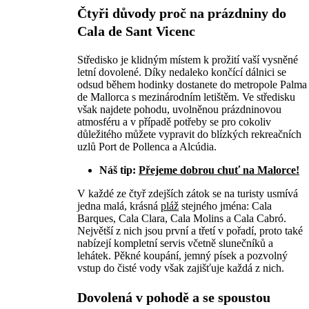
Čtyři důvody proč na prázdniny do
Cala de Sant Vicenc
Středisko je klidným místem k prožití vaší vysněné
letní dovolené. Díky nedaleko končící dálnici se
odsud během hodinky dostanete do metropole Palma
de Mallorca s mezinárodním letištěm. Ve středisku
však najdete pohodu, uvolněnou prázdninovou
atmosféru a v případě potřeby se pro cokoliv
důležitého můžete vypravit do blízkých rekreačních
uzlů Port de Pollenca a Alcúdia.
Náš tip:
Přejeme dobrou chuť na Malorce!
V každé ze čtyř zdejších zátok se na turisty usmívá
jedna malá, krásná
pláž
stejného jména: Cala
Barques, Cala Clara, Cala Molins a Cala Cabró.
Největší z nich jsou první a třetí v pořadí, proto také
nabízejí kompletní servis včetně slunečníků a
lehátek. Pěkné koupání, jemný písek a pozvolný
vstup do čisté vody však zajišťuje každá z nich.
Dovolená v pohodě a se spoustou