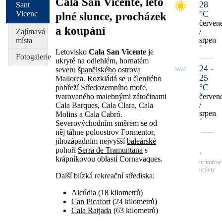
Cala San Vicente, léto
28
Sant
°C
Vicenc
plné slunce, procházek
červen
a koupání
Zajímavá
/
srpen
místa
*
Letovisko
Cala San Vicente
je
Fotogalerie
ukryté na odlehlém, hornatém
24 -
severu
španělského
ostrova
25
Mallorca
. Rozkládá se u členitého
°C
pobřeží Středozemního moře,
tvarovaného malebnými zátočinami
červen
/
Cala Barques, Cala Clara, Cala
srpen
Molins a Cala Cabró.
*
Severovýchodním směrem se od
něj táhne poloostrov Formentor,
jihozápadním nejvyšší
baleárské
pohoří
Serra de Tramuntana
s
*
krápníkovou oblastí Cornavaques.
průměrné
teploty
Další blízká rekreační střediska:
Alcúdia
(18 kilometrů)
Can Picafort
(24 kilometrů)
Cala Ratjada
(63 kilometrů)