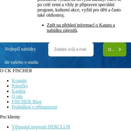
po celé zemi a vždy je připraven speciální
program, kulturní akce, vyžití pro děti a často
také ohňostroj.
Zpět na přehled informací o Kataru a
nabídku zájezdů
.
Nejlepší nabídky
ODEBÍRAT
do vašeho e-mailu
O CK FISCHER
Kontakt
Pobočky
Kariéra
O nás
FISCHER Blog
Prohlášení o přístupnosti
Pro klienty
Věrnostní program DERCLUB