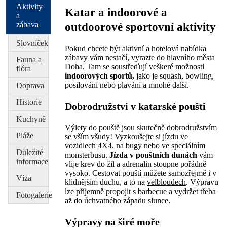
Aktivity
Katar a indoorové a
a
zábava
outdoorové sportovní aktivity
Slovníček
Pokud chcete být aktivní a hotelová nabídka
zábavy vám nestačí, vyrazte do
hlavního města
Fauna a
Doha
. Tam se soustřeďují veškeré možnosti
flóra
indoorových sportů,
jako je squash, bowling,
posilování nebo plavání a mnohé další.
Doprava
Historie
Dobrodružství v katarské poušti
Kuchyně
Výlety do
pouště
jsou skutečně dobrodružstvím
Pláže
se vším všudy! Vyzkoušejte si jízdu ve
vozidlech 4X4, na bugy nebo ve speciálním
Důležité
monsterbusu.
Jízda v pouštních dunách
vám
informace
vlije krev do žil a adrenalin stoupne pořádně
vysoko. Cestovat pouští můžete samozřejmě i v
Víza
klidnějším duchu, a to na
velbloudech
. Výpravu
lze příjemně propojit s barbecue a vydržet třeba
Fotogalerie
až do úchvatného západu slunce.
Výpravy na širé moře