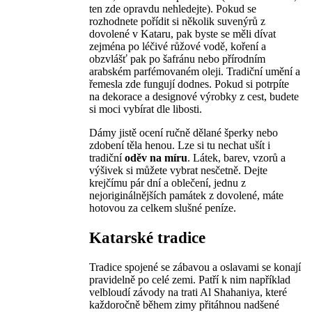
ten zde opravdu nehledejte). Pokud se
rozhodnete pořídit si několik suvenýrů z
dovolené v Kataru, pak byste se měli dívat
zejména po léčivé růžové vodě, koření a
obzvlášť pak po šafránu nebo přírodním
arabském parfémovaném oleji. Tradiční umění a
řemesla zde fungují dodnes. Pokud si potrpíte
na dekorace a designové výrobky z cest, budete
si moci vybírat dle libosti.
Dámy jistě ocení ručně dělané šperky nebo
zdobení těla henou. Lze si tu nechat ušít i
tradiční
oděv na míru
. Látek, barev, vzorů a
výšivek si můžete vybrat nesčetně. Dejte
krejčímu pár dní a oblečení, jednu z
nejoriginálnějších památek z dovolené, máte
hotovou za celkem slušné peníze.
Katarské tradice
Tradice spojené se zábavou a oslavami se konají
pravidelně po celé zemi. Patří k nim například
velbloudí závody na trati Al Shahaniya, které
každoročně během zimy přitáhnou nadšené