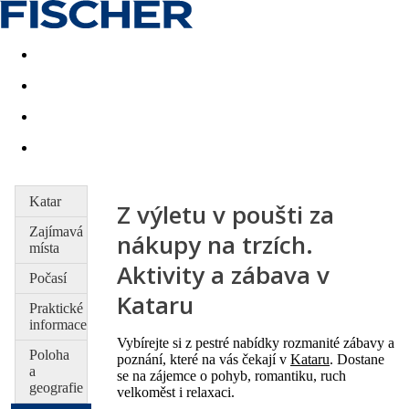
Akční nabídky
Last minute
First minute - Exotika a zim
Katar
Z výletu v poušti za
Zajímavá
nákupy na trzích.
místa
Aktivity a zábava v
Počasí
Kataru
Praktické
informace
Vybírejte si z pestré nabídky rozmanité zábavy a
Poloha
poznání, které na vás čekají v
Kataru
. Dostane
a
se na zájemce o pohyb, romantiku, ruch
geografie
velkoměst i relaxaci.