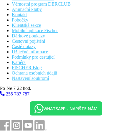
Věrnostní program DERCLUB
Animační kluby
Kontakt
Pobočky
Klientská sekce
Mobilní aplikace Fischer
Dárkové poukazy
Cestovní pojištění
Časté dotazy
Užitečné informace
Podmínky pro cestující
Kariéra
FISCHER Blog
Ochrana osobních údajů
Nastavení soukromí
Po-Ne 7-22 hod.
255 787 787
WHATSAPP - NAPIŠTE NÁM