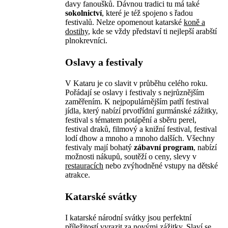
davy fanoušků. Dávnou tradici tu má také
sokolnictví
, které je též spojeno s řadou
festivalů. Nelze opomenout katarské
koně a
dostihy
, kde se vždy představí ti nejlepší arabští
plnokrevníci.
Oslavy a festivaly
V Kataru je co slavit v průběhu celého roku.
Pořádají se oslavy i festivaly s nejrůznějším
zaměřením. K nejpopulárnějším patří festival
jídla, který nabízí prvotřídní gurmánské zážitky,
festival s tématem potápění a sběru perel,
festival draků, filmový a knižní festival, festival
lodí dhow a mnoho a mnoho dalších. Všechny
festivaly mají bohatý
zábavní program
, nabízí
možnosti nákupů, soutěží o ceny, slevy v
restauracích
nebo zvýhodněné vstupy na dětské
atrakce.
Katarské svátky
I katarské národní svátky jsou perfektní
příležitostí vyrazit za novými zážitky. Slaví se