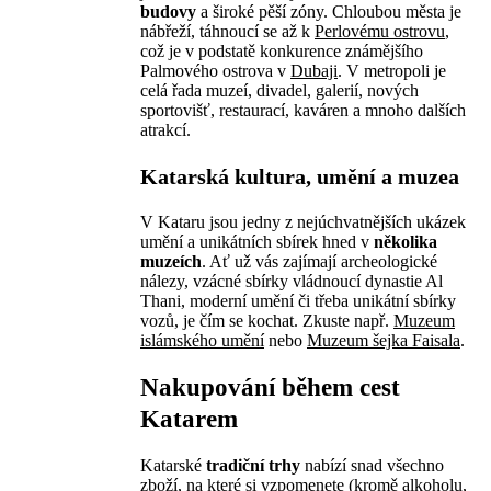
budovy
a široké pěší zóny. Chloubou města je
nábřeží, táhnoucí se až k
Perlovému ostrovu
,
což je v podstatě konkurence známějšího
Palmového ostrova v
Dubaji
. V metropoli je
celá řada muzeí, divadel, galerií, nových
sportovišť, restaurací, kaváren a mnoho dalších
atrakcí.
Katarská kultura, umění a muzea
V Kataru jsou jedny z nejúchvatnějších ukázek
umění a unikátních sbírek hned v
několika
muzeích
. Ať už vás zajímají archeologické
nálezy, vzácné sbírky vládnoucí dynastie Al
Thani, moderní umění či třeba unikátní sbírky
vozů, je čím se kochat. Zkuste např.
Muzeum
islámského umění
nebo
Muzeum šejka Faisala
.
Nakupování během cest
Katarem
Katarské
tradiční trhy
nabízí snad všechno
zboží, na které si vzpomenete (kromě alkoholu,