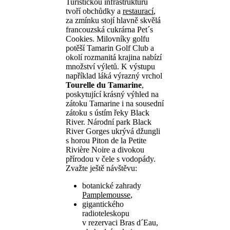
Turistickou infrastrukturu
tvoří obchůdky a
restaurací
,
za zmínku stojí hlavně skvělá
francouzská cukrárna Pet´s
Cookies. Milovníky golfu
potěší Tamarin Golf Club a
okolí rozmanitá krajina nabízí
množství výletů. K výstupu
například láká výrazný vrchol
Tourelle du Tamarine
,
poskytující krásný výhled na
zátoku Tamarine i na sousední
zátoku s ústím řeky Black
River. Národní park Black
River Gorges ukrývá džungli
s horou Piton de la Petite
Rivière Noire a divokou
přírodou v čele s vodopády.
Zvažte ještě návštěvu:
botanické zahrady
Pamplemousse
,
gigantického
radioteleskopu
v rezervaci Bras d´Eau,