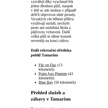
vytvářejí díky vyschnutí řek
jednu dlouhou pláž, naopak
v létě se zde mohou v případě
dešťů objevovat silné proudy.
Vysokých vln během přílivu
využívají surfaři, nechybí
proto ani surfařská škola a
půjčovny vybavení. Další
velká pláž se táhne kousek
severněji na konci zálivu.
Další rekreační střediska
poblíž Tamarinu
Flic en Flac
(13
kilometrů)
Point Aux Piments
(43
kilometrů)
Blue Bay
(56 kilometrů)
Přehled služeb a
zábavy v Tamarinu