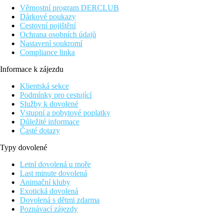
Věrnostní program DERCLUB
Dárkové poukazy
Cestovní pojištění
Ochrana osobních údajů
Nastavení soukromí
Compliance linka
Informace k zájezdu
Klientská sekce
Podmínky pro cestující
Služby k dovolené
Vstupní a pobytové poplatky
Důležité informace
Časté dotazy
Typy dovolené
Letní dovolená u moře
Last minute dovolená
Animační kluby
Exotická dovolená
Dovolená s dětmi zdarma
Poznávací zájezdy