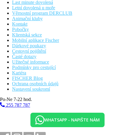
Last minute dovolená
Letní dovolená u moře
Věrnostní program DERCLUB
Animační kluby
Kontakt
Pobočky
Klientská sekce
Mobilní aplikace Fischer
Dárkové poukazy
Cestovní pojištění
Časté dotazy
Užitečné informace
Podmínky pro cestující
Kariéra
FISCHER Blog
Ochrana osobních údajů
Nastavení soukromí
Po-Ne 7-22 hod.
255 787 787
WHATSAPP - NAPIŠTE NÁM