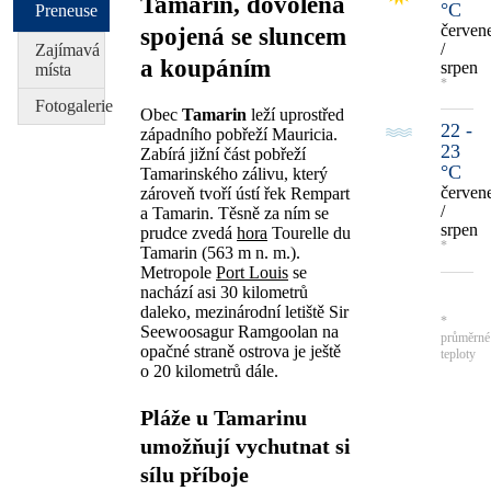
Tamarin, dovolená
°C
Preneuse
červen
spojená se sluncem
/
Zajímavá
a koupáním
srpen
místa
*
Fotogalerie
Obec
Tamarin
leží uprostřed
22 -
západního pobřeží Mauricia.
23
Zabírá jižní část pobřeží
°C
Tamarinského zálivu, který
červen
zároveň tvoří ústí řek Rempart
/
a Tamarin. Těsně za ním se
srpen
prudce zvedá
hora
Tourelle du
*
Tamarin (563 m n. m.).
Metropole
Port Louis
se
nachází asi 30 kilometrů
daleko, mezinárodní letiště Sir
*
Seewoosagur Ramgoolan na
průměrné
opačné straně ostrova je ještě
teploty
o 20 kilometrů dále.
Pláže u Tamarinu
umožňují vychutnat si
sílu příboje