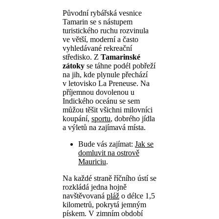
Původní rybářská vesnice
Tamarin se s nástupem
turistického ruchu rozvinula
ve větší, moderní a často
vyhledávané rekreační
středisko. Z
Tamarinské
zátoky
se táhne podél pobřeží
na jih, kde plynule přechází
v letovisko La Preneuse. Na
příjemnou dovolenou u
Indického oceánu se sem
můžou těšit všichni milovníci
koupání,
sportu
, dobrého jídla
a výletů na zajímavá místa.
Bude vás zajímat:
Jak se
domluvit na ostrově
Mauriciu
.
Na každé straně říčního ústí se
rozkládá jedna hojně
navštěvovaná
pláž
o délce 1,5
kilometrů, pokrytá jemným
pískem. V zimním období