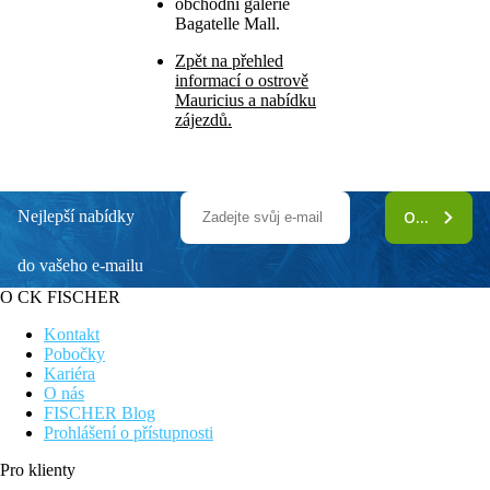
obchodní galerie
Bagatelle Mall.
Zpět na přehled
informací o ostrově
Mauricius a nabídku
zájezdů.
Nejlepší nabídky
ODEBÍRAT
do vašeho e-mailu
O CK FISCHER
Kontakt
Pobočky
Kariéra
O nás
FISCHER Blog
Prohlášení o přístupnosti
Pro klienty