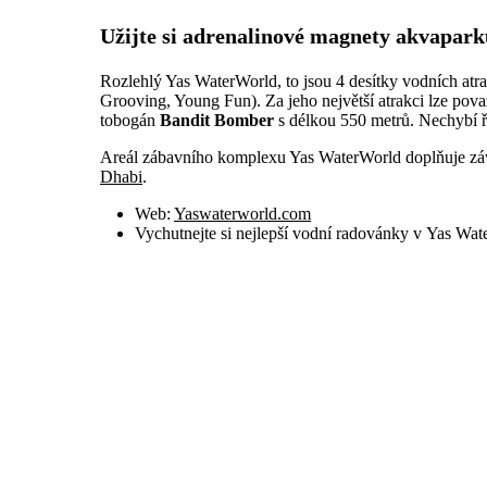
Užijte si adrenalinové magnety akvapar
Rozlehlý Yas WaterWorld, to jsou 4 desítky vodních atr
Grooving, Young Fun). Za jeho největší atrakci lze po
tobogán
Bandit Bomber
s délkou 550 metrů. Nechybí 
Areál zábavního komplexu Yas WaterWorld doplňuje záv
Dhabi
.
Web:
Yaswaterworld.com
Vychutnejte si nejlepší vodní radovánky v Yas Wa