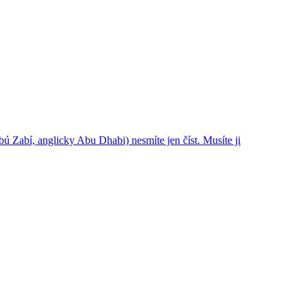
 Zabí, anglicky Abu Dhabi) nesmíte jen číst. Musíte ji