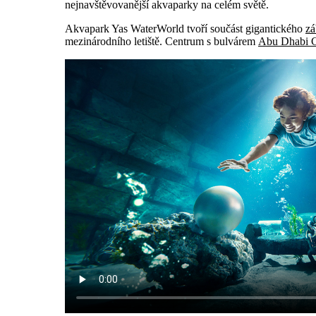
nejnavštěvovanější akvaparky na celém světě.
Akvapark Yas WaterWorld tvoří součást gigantického
zá
mezinárodního letiště. Centrum s bulvárem
Abu Dhabi C