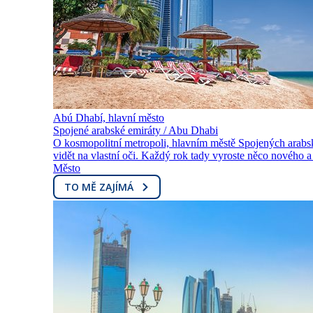
Abú Dhabí, hlavní město
Spojené arabské emiráty / Abu Dhabi
O kosmopolitní metropoli, hlavním městě Spojených arabsk
vidět na vlastní oči. Každý rok tady vyroste něco nového a
Město
TO MĚ ZAJÍMÁ