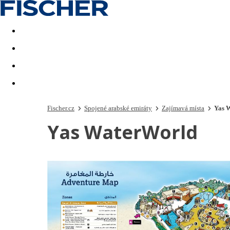
Akční nabídky
Last minute
First minute - Exotika a zim
Fischer.cz
Spojené arabské emiráty
Zajímavá místa
Yas 
Yas WaterWorld