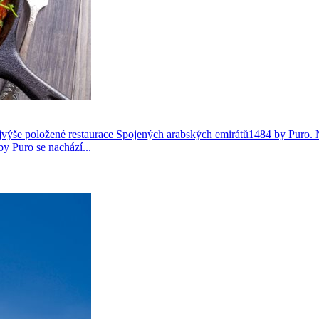
ejvýše položené restaurace Spojených arabských emirátů1484 by Puro.
y Puro se nachází...