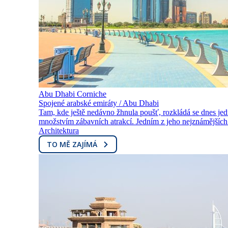
Abu Dhabi Corniche
Spojené arabské emiráty / Abu Dhabi
Tam, kde ještě nedávno žhnula poušť, rozkládá se dnes je
množstvím zábavních atrakcí. Jedním z jeho nejznámějších 
Architektura
TO MĚ ZAJÍMÁ