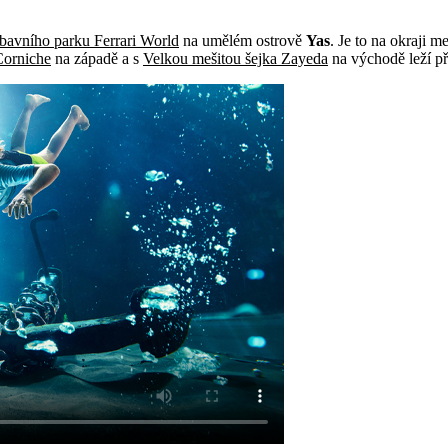
bavního parku Ferrari World
na umělém ostrově
Yas
. Je to na okraji m
orniche
na západě a s
Velkou mešitou šejka Zayeda
na východě leží př