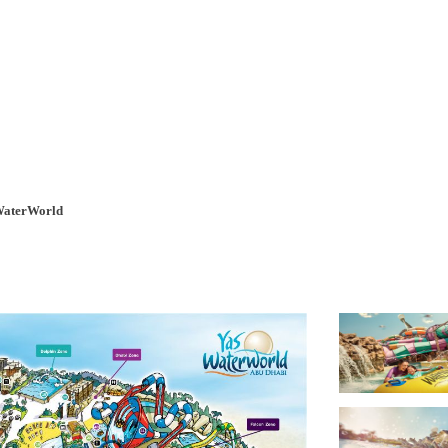
a u moře
Animační kluby
First minute – Léto 2027
Vě
WaterWorld