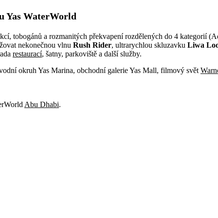
ku Yas WaterWorld
akcí, tobogánů a rozmanitých překvapení rozdělených do 4 kategorií (
važovat nekonečnou vlnu
Rush Rider
, ultrarychlou skluzavku
Liwa Lo
řada
restaurací
, šatny, parkoviště a další služby.
odní okruh Yas Marina, obchodní galerie Yas Mall, filmový svět
Warn
terWorld
Abu Dhabi
.