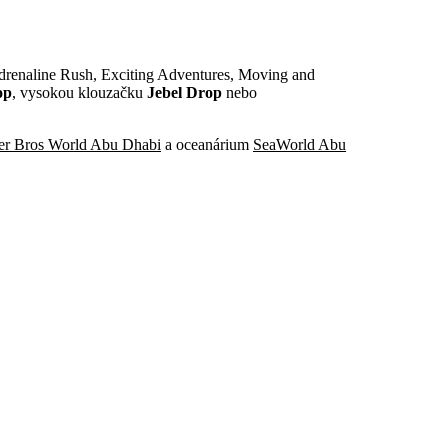
Adrenaline Rush, Exciting Adventures, Moving and
op
, vysokou klouzačku
Jebel Drop
nebo
er Bros World Abu Dhabi
a oceanárium
SeaWorld Abu