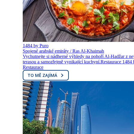
1484 by Puro
Spojené arabské emiráty / Ras Al-Khaimah
Vychutnejte si nádherné výhledy na pohoří Al-Hadžar z n
terasou a samozřejmě vynikající kuchyní.Restaurace 1484 b
Restaurace
TO MĚ ZAJÍMÁ