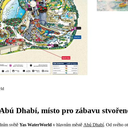
rld
Abú Dhabí, místo pro zábavu stvořen
odním světě
Yas WaterWorld
v hlavním městě
Abú Dhabí
. Od svého ot