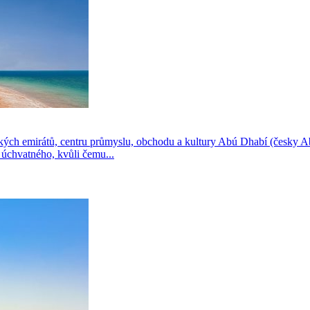
ých emirátů, centru průmyslu, obchodu a kultury Abú Dhabí (česky Abú
 úchvatného, kvůli čemu...